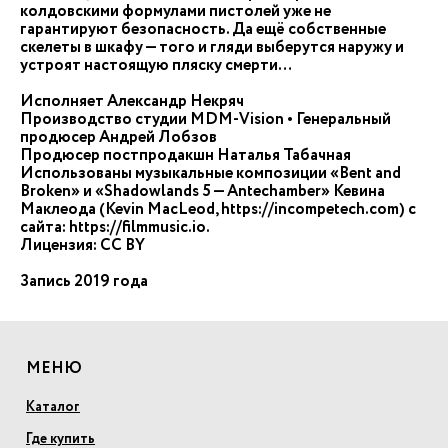
колдовскими формулами пистолей уже не
гарантируют безопасность. Да ещё собственные
скелеты в шкафу — того и гляди выберутся наружу и
устроят настоящую пляску смерти…
Исполняет Александр Некряч
Производство студии MDM-Vision • Генеральный
продюсер Андрей Лобзов
Продюсер постпродакшн Наталья Табачная
Использованы музыкальные композиции «Bent and
Broken» и «Shadowlands 5 — Antechamber» Кевина
Маклеода (Kevin MacLeod, https://incompetech.com) с
сайта: https://filmmusic.io.
Лицензия: CC BY
Запись 2019 года
МЕНЮ
Каталог
Где купить