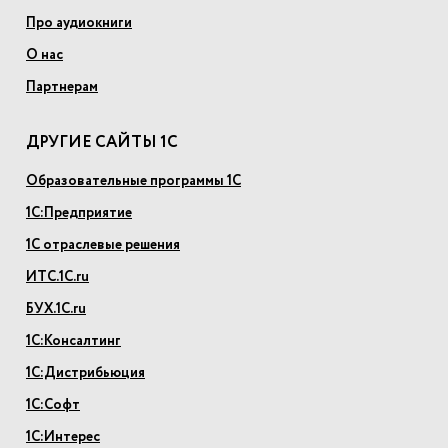
Про аудиокниги
О нас
Партнерам
ДРУГИЕ САЙТЫ 1С
Образовательные программы 1С
1С:Предприятие
1С отраслевые решения
ИТС.1С.ru
БУХ.1С.ru
1С:Консалтинг
1С:Дистрибьюция
1С:Софт
1С:Интерес