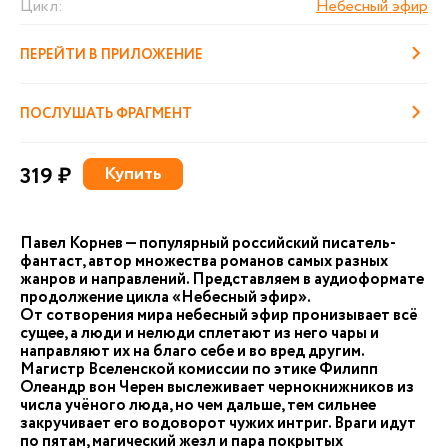
Цикл:
Небесный эфир
ПЕРЕЙТИ В ПРИЛОЖЕНИЕ
ПОСЛУШАТЬ ФРАГМЕНТ
319 ₽
Купить
Павел Корнев — популярный российский писатель-
фантаст, автор множества романов самых разных
жанров и направлений. Представляем в аудиоформате
продолжение цикла «Небесный эфир».
От сотворения мира небесный эфир пронизывает всё
сущее, а люди и нелюди сплетают из него чары и
направляют их на благо себе и во вред другим.
Магистр Вселенской комиссии по этике Филипп
Олеандр вон Черен выслеживает чернокнижников из
числа учёного люда, но чем дальше, тем сильнее
закручивает его водоворот чужих интриг. Враги идут
по пятам, магический жезл и пара покрытых