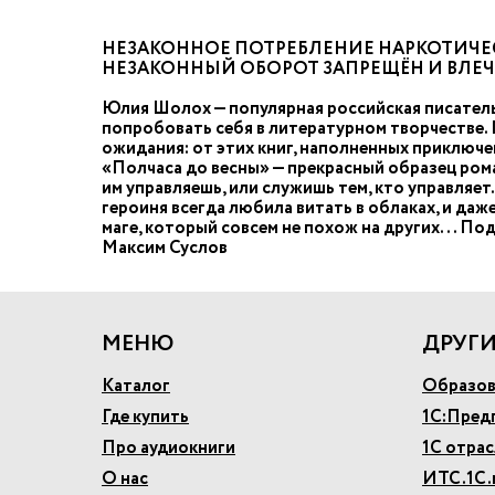
НЕЗАКОННОЕ ПОТРЕБЛЕНИЕ НАРКОТИЧЕС
НЕЗАКОННЫЙ ОБОРОТ ЗАПРЕЩЁН И ВЛЕ
Юлия Шолох — популярная российская писатель
попробовать себя в литературном творчестве.
ожидания: от этих книг, наполненных приключ
«Полчаса до весны» — прекрасный образец ром
им управляешь, или служишь тем, кто управляе
героиня всегда любила витать в облаках, и даже
маге, который совсем не похож на других... П
Максим Суслов
МЕНЮ
ДРУГИ
Каталог
Образов
Где купить
1С:Пред
Про аудиокниги
1С отра
О нас
ИТС.1С.