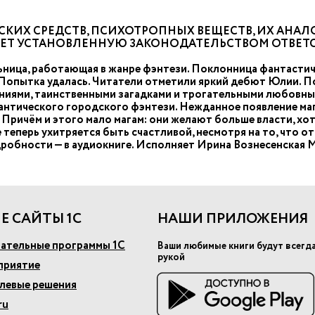
КИХ СРЕДСТВ, ПСИХОТРОПНЫХ ВЕЩЕСТВ, ИХ АНАЛО
ЧЕТ УСТАНОВЛЕННУЮ ЗАКОНОДАТЕЛЬСТВОМ ОТВЕТ
ница, работающая в жанре фэнтези. Поклонница фантастич
 Попытка удалась. Читатели отметили яркий дебют Юлии. 
ениями, таинственными загадками и трогательными любовн
антического городского фэнтези. Нежданное появление маги
т. Причём и этого мало магам: они желают больше власти, х
 теперь ухитряется быть счастливой, несмотря на то, что от
одробности — в аудиокниге. Исполняет Ирина Вознесенская
Е САЙТЫ 1С
НАШИ ПРИЛОЖЕНИЯ
ательные программы 1С
Ваши любимые книги будут всегд
рукой
приятие
слевые решения
ru