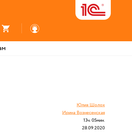
ам
Юлия Шолох
Ирина Вознесенская
13ч. 05мин.
28.09.2020