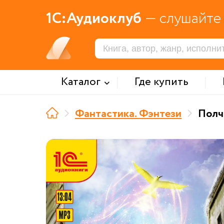
1С:Аудиоклуб
— слушайте 
Каталог
Где купить
Фантастика. Фэнтези
Полч