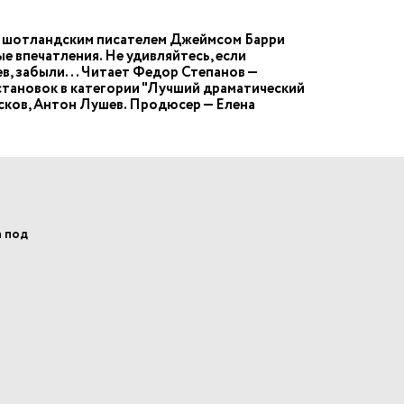
ая шотландским писателем Джеймсом Барри
е впечатления. Не удивляйтесь, если
ев, забыли... Читает Федор Степанов —
тановок в категории "Лучший драматический
усков, Антон Лушев. Продюсер — Елена
а под