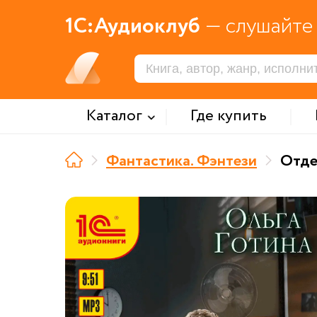
1С:Аудиоклуб
— слушайте 
Каталог
Где купить
Фантастика. Фэнтези
Отде