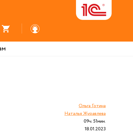
ам
Ольга Готина
Наталья Журавлева
09ч. 51мин.
18.01.2023