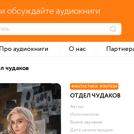
и обсуждайте аудиокниги
Про аудиокниги
О нас
Партнер
л чудаков
ФАНТАСТИКА. ФЭНТЕЗИ
ОТДЕЛ ЧУДАКОВ
Автор:
Исполнители:
Время звучания:
Дата начала продаж: