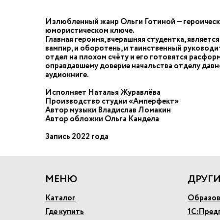
Излюбленный жанр Ольги Готиной — героическо
юмористическом ключе.
Главная героиня, вчерашняя студентка, являетс
вампир, и оборотень, и таинственный руководи
отдел на плохом счёту и его готовятся расформ
оправдавшему доверие начальства отделу давн
аудиокниге.
Исполняет Наталья Журавлёва
Производство студии «Амперфект»
Автор музыки Владислав Ломакин
Автор обложки Ольга Кандела
Запись 2022 года
МЕНЮ
ДРУГИ
Каталог
Образов
Где купить
1С:Пред