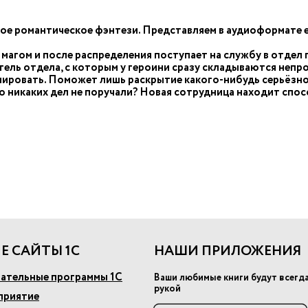
е романтическое фэнтези. Представляем в аудиоформате е
я магом и после распределения поступает на службу в отдел
тель отдела, с которым у героини сразу складываются непр
ировать. Поможет лишь раскрытие какого-нибудь серьёзного
о никаких дел не поручали? Новая сотрудница находит спос
Е САЙТЫ 1С
НАШИ ПРИЛОЖЕНИЯ
ательные программы 1С
Ваши любимые книги будут всегд
рукой
приятие