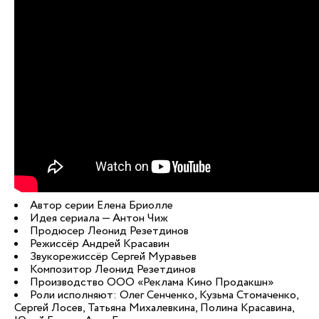
Автор серии Елена Бриолле
Идея сериала — Антон Чиж
Продюсер Леонид Резетдинов
Режиссёр Андрей Красавин
Звукорежиссёр Сергей Муравьев
Композитор Леонид Резетдинов
Производство ООО «Реклама Кино Продакшн»
Роли исполняют: Олег Сенченко, Кузьма Стомаченко,
Сергей Лосев, Татьяна Михалевкина, Полина Красавина,