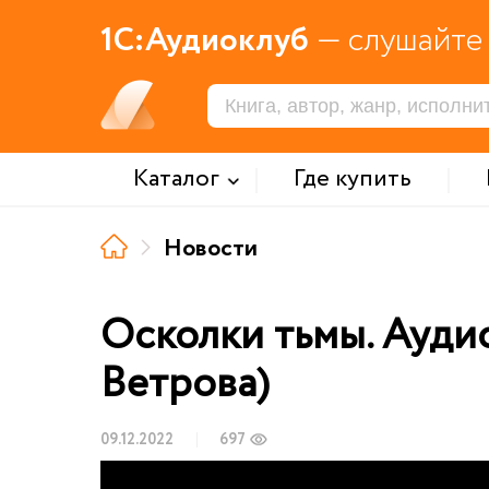
1С:Аудиоклуб
— слушайте 
Каталог
Где купить
Новости
Осколки тьмы. Аудио
Ветрова)
09.12.2022
697