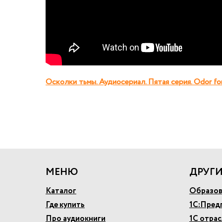
Осколки тьмы. Аудиосериал. Пятая серия. Odor fo
МЕНЮ
ДРУГИ
Каталог
Образов
Где купить
1С:Пред
Про аудиокниги
1С отра