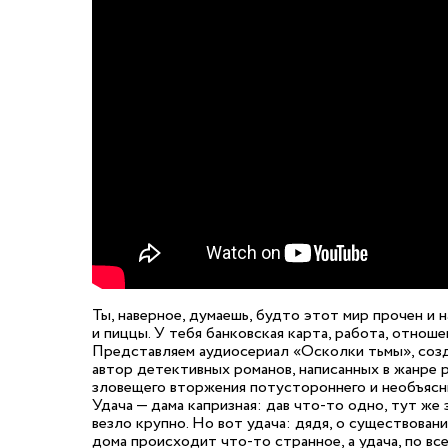
Ты, наверное, думаешь, будто этот мир прочен и
и пиццы. У тебя банковская карта, работа, отнош
Представляем аудиосериал «Осколки тьмы», созд
автор детективных романов, написанных в жанре 
зловещего вторжения потустороннего и необъясн
Удача — дама капризная: дав что-то одно, тут же 
везло крупно. Но вот удача: дядя, о существовани
дома происходит что-то странное, а удача, по в