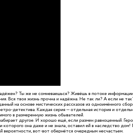
 надёжен? Ты же не сомневаешься? Живёшь в потоке информации
ения. Вся твоя жизнь прочна и надёжна. Не так ли? А если не 
анный на основе мистических рассказов из одноимённого сбор
ретро-детектива. Каждая серия — отдельная история и отдель
имого в размеренную жизнь обывателей.
забирает другое. И хорошо ещё, если размен равноценный. Геро
и которого она даже и не знала, оставил ей в наследство дом! 
сей вероятности, вот-вот обернётся очередным несчастьем.