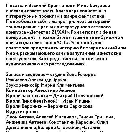
Писатели Василий Криптонов и Мила Бачурова
снискали известность благодаря совместным
литературным проектам в жанре фантастики.
Попробовать себя в жанре триллера авторский
тандем решил в рамках литературного сетевого
конкурса «Детектив 21/XXI». Роман попал в финал
конкурса, а чуть позже был выпущен в виде бумажной
книги издательством «АСТ». Успех побудил
соавторов продолжить историю блогера с никнеймом
Neон, раскрывающего самые запутанные и жестокие
преступления. Вам предлагается третий сезон
аудиосериала о его расследованиях.
Запись и сведение — студия Вокс Рекордс
Режиссёр Александр Трухан
Звукорежиссёр Мария Климентьева
Композитор Александр Акимов
В роли рассказчика — Дмитрий Поляновский
В роли Тимофея (Nеон) — Иван Мишин
В роли Вероники — Вероника Саркисова
В других ролях:
Леон Автаев, Алексей Мясников, Таисия Тришина,
Анжелика Автаева, Константин Карасик, Юлия
Довганишина, Валерий Сторожик, Наталия