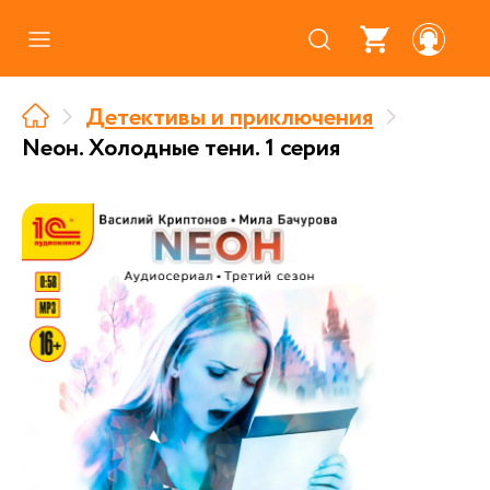
Каталог
Детективы и приключения
Где купить
Neон. Холодные тени. 1 серия
Про аудиокниги
О нас
Партнерам