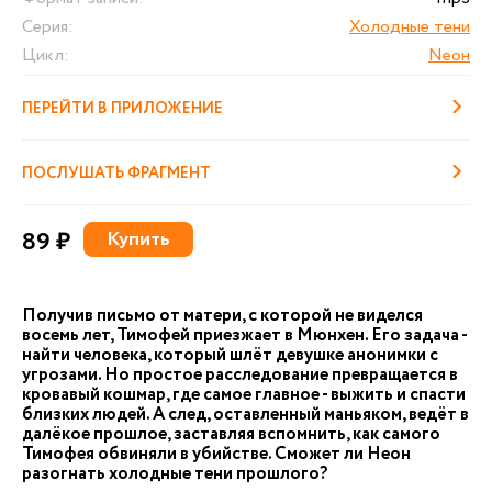
Серия:
Холодные тени
Цикл:
Neон
ПЕРЕЙТИ В ПРИЛОЖЕНИЕ
ПОСЛУШАТЬ ФРАГМЕНТ
89 ₽
Купить
Получив письмо от матери, с которой не виделся
восемь лет, Тимофей приезжает в Мюнхен. Его задача -
найти человека, который шлёт девушке анонимки с
угрозами. Но простое расследование превращается в
кровавый кошмар, где самое главное - выжить и спасти
близких людей. А след, оставленный маньяком, ведёт в
далёкое прошлое, заставляя вспомнить, как самого
Тимофея обвиняли в убийстве. Сможет ли Неон
разогнать холодные тени прошлого?