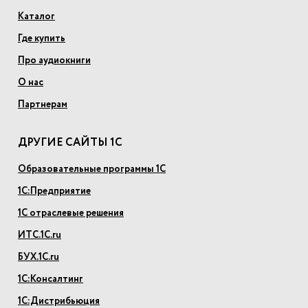
Каталог
Где купить
Про аудиокниги
О нас
Партнерам
ДРУГИЕ САЙТЫ 1С
Образовательные программы 1С
1С:Предприятие
1С отраслевые решения
ИТС.1С.ru
БУХ.1С.ru
1С:Консалтинг
1С:Дистрибьюция