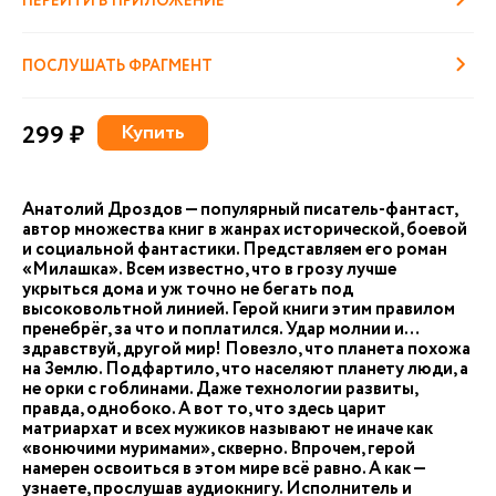
ПЕРЕЙТИ В ПРИЛОЖЕНИЕ
ПОСЛУШАТЬ ФРАГМЕНТ
299 ₽
Купить
Анатолий Дроздов — популярный писатель-фантаст,
автор множества книг в жанрах исторической, боевой
и социальной фантастики. Представляем его роман
«Милашка». Всем известно, что в грозу лучше
укрыться дома и уж точно не бегать под
высоковольтной линией. Герой книги этим правилом
пренебрёг, за что и поплатился. Удар молнии и…
здравствуй, другой мир! Повезло, что планета похожа
на Землю. Подфартило, что населяют планету люди, а
не орки с гоблинами. Даже технологии развиты,
правда, однобоко. А вот то, что здесь царит
матриархат и всех мужиков называют не иначе как
«вонючими муримами», скверно. Впрочем, герой
намерен освоиться в этом мире всё равно. А как —
узнаете, прослушав аудиокнигу. Исполнитель и