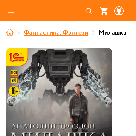
Каталог
Фантастика. Фэнтези
Милашка
Где купить
Про аудиокниги
О нас
Партнерам