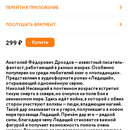
ПЕРЕЙТИ В ПРИЛОЖЕНИЕ
ПОСЛУШАТЬ ФРАГМЕНТ
299 ₽
Купить
Анатолий Фёдорович Дроздов — известный писатель-
фантаст, работающий в разных жанрах. Особенно
популярен он среди любителей книг о «попаданцах».
Представляем в аудиоформате роман «Ледащий»,
открывающий одноимённую серию.
Николай Несвицкий в почтенном возрасте встретил
тихую смерть в сквере, но очнулся на поле боя в
незнакомом мире. Здесь идёт война, в которой с обеих
сторон участвуют волхвы — люди, владеющие магией.
Такой дар оказывается и у героя, получившего в новом
мире прозвище Ледащий. Причём дар его — редкой
силы, благодаря чему Ледащий становится важной
фигурой и получает возможность помочь очень