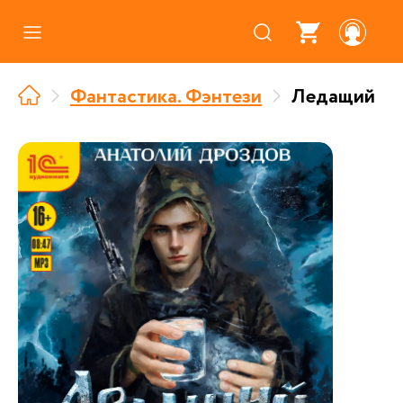
Каталог
Фантастика. Фэнтези
Ледащий
Где купить
Про аудиокниги
О нас
Партнерам