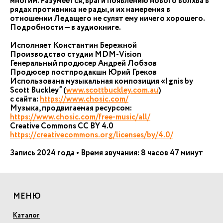
многим. Разумеется, враги появлению нового волхва в
рядах противника не рады, и их намерения в
отношении Ледащего не сулят ему ничего хорошего.
Подробности — в аудиокниге.
Исполняет Константин Бережной
Производство студии MDM-Vision
Генеральный продюсер Андрей Лобзов
Продюсер постпродакшн Юрий Греков
Использована музыкальная композиция «Ignis by
Scott Buckley” (
www.scottbuckley.com.au
)
с сайта:
https://www.chosic.com/
Музыка, продвигаемая ресурсом:
https://www.chosic.com/free-music/all/
Creative Commons CC BY 4.0
https://creativecommons.org/licenses/by/4.0/
Запись 2024 года • Время звучания: 8 часов 47 минут
МЕНЮ
Каталог