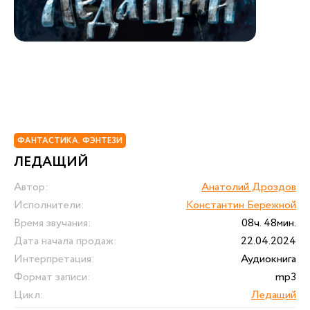
ФАНТАСТИКА. ФЭНТЕЗИ
ЛЕДАЩИЙ
Автор:
Анатолий Дроздов
Исполнители:
Константин Бережной
Время звучания:
08ч. 48мин.
Дата начала продаж:
22.04.2024
Интерпретация:
Аудиокнига
Формат записи:
mp3
Цикл:
Ледащий