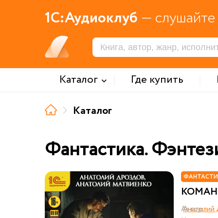
1С:Аудиоклуб
— слушайте 
Каталог
Где купить
Каталог
Фантастика. Фэнтез
ФАНТАСТИ
КОМАН
Автор:
Анатолий 