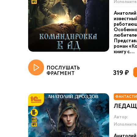
Исполните
Анатолий
известный
работающи
Особенно 
любителей
Представл
роман «Ко
книгу с...
ПОСЛУШАТЬ
319 ₽
ФРАГМЕНТ
ФАНТАСТИ
ЛЕДА
Автор:
Исполните
Анатолий