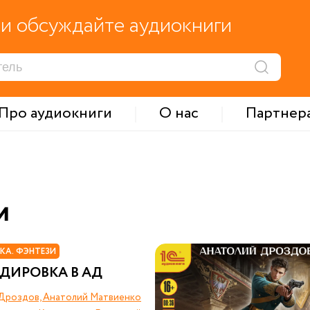
и обсуждайте аудиокниги
Про аудиокниги
О нас
Партнер
и
КА. ФЭНТЕЗИ
ДИРОВКА В АД
Дроздов, Анатолий Матвиенко