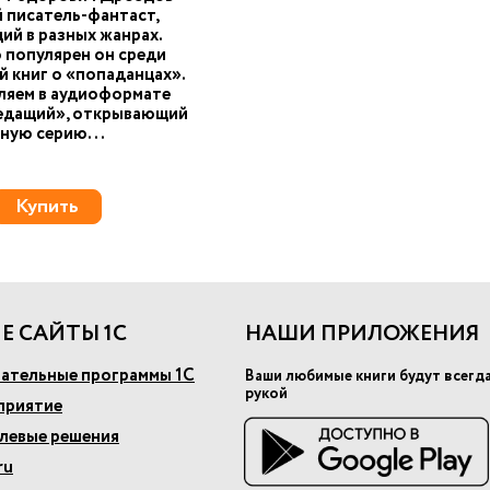
 писатель-фантаст,
й в разных жанрах.
популярен он среди
 книг о «попаданцах».
ляем в аудиоформате
едащий», открывающий
ную серию...
Купить
Е САЙТЫ 1С
НАШИ ПРИЛОЖЕНИЯ
ательные программы 1С
Ваши любимые книги будут всегд
рукой
приятие
слевые решения
ru