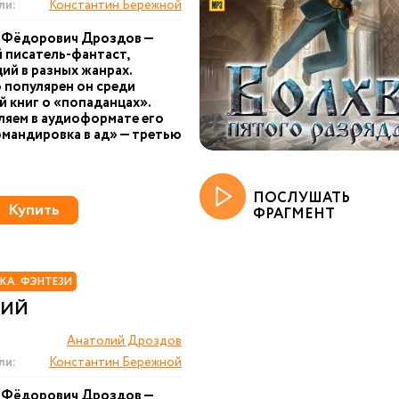
ли:
Константин Бережной
 Фёдорович Дроздов —
 писатель-фантаст,
й в разных жанрах.
популярен он среди
 книг о «попаданцах».
яем в аудиоформате его
мандировка в ад» — третью
ПОСЛУШАТЬ
Купить
ФРАГМЕНТ
КА. ФЭНТЕЗИ
ЩИЙ
Анатолий Дроздов
ли:
Константин Бережной
 Фёдорович Дроздов —