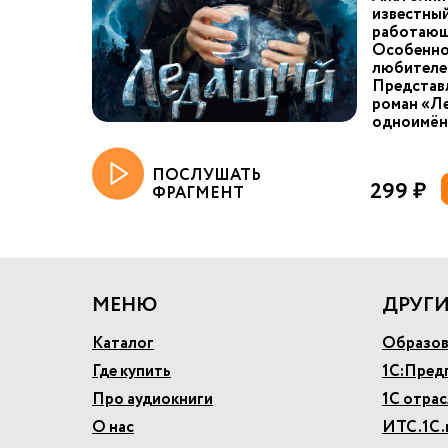
известный
работающи
Особенно 
любителей
Представ
роман «Л
одноимён
ПОСЛУШАТЬ
299 ₽
ФРАГМЕНТ
МЕНЮ
ДРУГИ
Каталог
Образов
Где купить
1С:Пред
Про аудиокниги
1С отра
О нас
ИТС.1С.