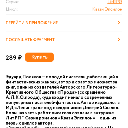
Серия:
LitRPG
Цикл:
Квази Эпсилон
ПЕРЕЙТИ В ПРИЛОЖЕНИЕ
ПОСЛУШАТЬ ФРАГМЕНТ
289 ₽
Купить
Эдуард Поляков — молодой писатель, работающий в
фантастических жанрах, автор и соавтор множества
книг, один из создателей Авторского Литературно-
Креативного Общества «Прода» (сокращённо
А.Л.К.О.прода), куда входит немало современных
популярных писателей-фантастов. Автор издавался в
ИД «Ленинград» под псевдонимом Дмитрий Скальд.
Большая часть работ писателя создана в антураже
ЛитРПГ. Серия романов «Квази Эпсилон» — один из
первых циклов автора.