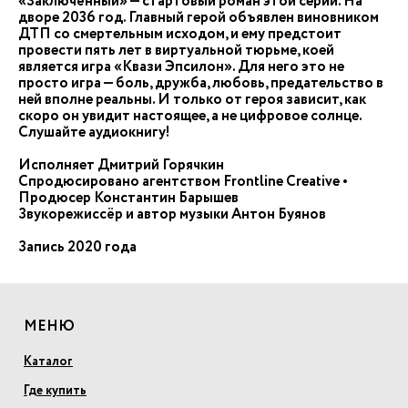
«Заключённый» — стартовый роман этой серии. На
дворе 2036 год. Главный герой объявлен виновником
ДТП со смертельным исходом, и ему предстоит
провести пять лет в виртуальной тюрьме, коей
является игра «Квази Эпсилон». Для него это не
просто игра — боль, дружба, любовь, предательство в
ней вполне реальны. И только от героя зависит, как
скоро он увидит настоящее, а не цифровое солнце.
Слушайте аудиокнигу!
Исполняет Дмитрий Горячкин
Спродюсировано агентством Frontline Creative •
Продюсер Константин Барышев
Звукорежиссёр и автор музыки Антон Буянов
Запись 2020 года
МЕНЮ
Каталог
Где купить