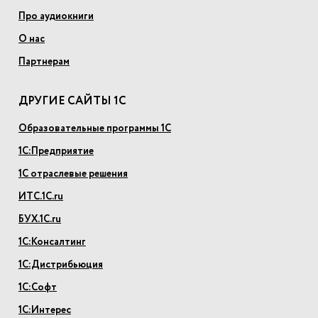
Про аудиокниги
О нас
Партнерам
ДРУГИЕ САЙТЫ 1С
Образовательные программы 1С
1С:Предприятие
1С отраслевые решения
ИТС.1С.ru
БУХ.1С.ru
1С:Консалтинг
1С:Дистрибьюция
1С:Софт
1С:Интерес