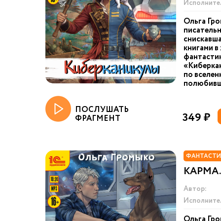
Исполните
Ольга Гро
писательн
снискавша
книгами в
фантастик
«Киберкан
по вселен
полюбивше
ПОСЛУШАТЬ
349 ₽
ФРАГМЕНТ
ФАНТАСТИ
КАРМА.
Автор:
Исполните
Ольга Гро