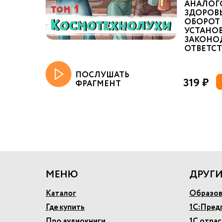
АНАЛОГ
ЗДОРОВ
ОБОРОТ 
УСТАНО
ЗАКОНО
ОТВЕТСТВ
ПОСЛУШАТЬ
319 ₽
ФРАГМЕНТ
МЕНЮ
ДРУГИ
Каталог
Образов
Где купить
1С:Пред
Про аудиокниги
1С отра