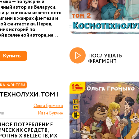
мыко — популярный
чный автор из Беларуси.
ица снискала известность
игами в жанрах фэнтези и
ой фантастики. Перед
ник историй по
й вселенной автора, на...
Купить
ПОСЛУШАТЬ
ФРАГМЕНТ
КА. ФЭНТЕЗИ
ЕХНОЛУХИ. ТОМ 1
Ольга Громыко
ли:
Иван Букчин
ННОЕ ПОТРЕБЛЕНИЕ
ЧЕСКИХ СРЕДСТВ,
РОПНЫХ ВЕЩЕСТВ, ИХ