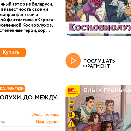
чный автор из Беларуси,
я известность своими
 жанрах фэнтези и
ой фантастики. «Карма» -
вселенной Космоолухов,
степенные герои, хор...
Купить
ПОСЛУШАТЬ
ФРАГМЕНТ
КА. ФЭНТЕЗИ
ЛУХИ. ДО. МЕЖДУ.
Ольга Громыко
ли:
Иван Букчин