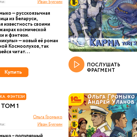
ли:
Иван Букчин
мыко — русскоязычная
ица из Беларуси,
я известность своими
 жанрах космической
и и фэнтези.
икулы» — новый её роман
ной Космоолухов, так
йся читат...
ПОСЛУШАТЬ
ФРАГМЕНТ
Купить
КА. ФЭНТЕЗИ
 ТОМ 1
Ольга Громыко
ли:
Иван Букчин
мыко – популярный