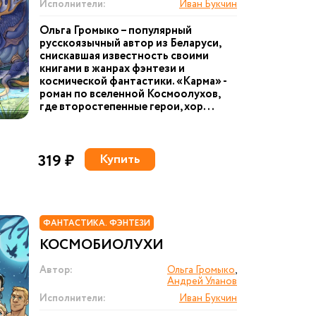
Исполнители:
Иван Букчин
Ольга Громыко – популярный
русскоязычный автор из Беларуси,
снискавшая известность своими
книгами в жанрах фэнтези и
космической фантастики. «Карма» -
роман по вселенной Космоолухов,
где второстепенные герои, хор...
319 ₽
Купить
ФАНТАСТИКА. ФЭНТЕЗИ
КОСМОБИОЛУХИ
Автор:
Ольга Громыко
,
Андрей Уланов
Исполнители:
Иван Букчин