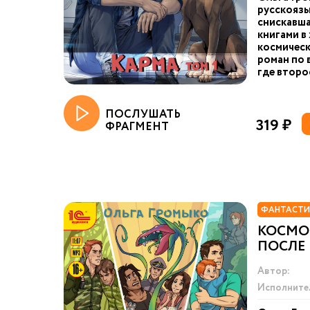
русскоязы
снискавша
книгами в
космическ
роман по 
где второ
ПОСЛУШАТЬ
319 ₽
ФРАГМЕНТ
ФАНТАСТИ
КОСМОО
ПОСЛЕ
Автор:
Исполните