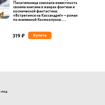
Писательница снискала известность
своими книгами в жанрах фэнтези и
космической фантастики.
«Встретимся на Кассандре!» — роман
по вселенной Космоолухов. ...
319 ₽
Купить
а под