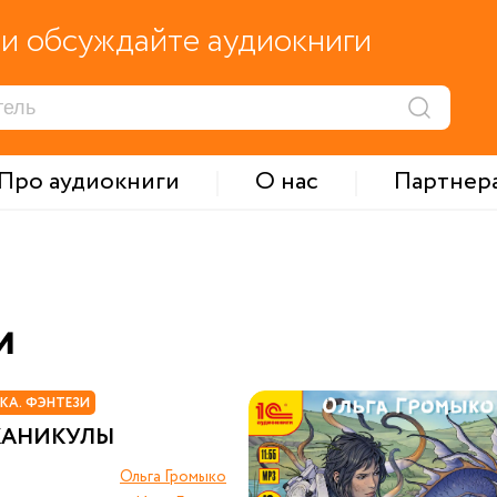
и обсуждайте аудиокниги
Про аудиокниги
О нас
Партнер
и
КА. ФЭНТЕЗИ
КАНИКУЛЫ
Ольга Громыко