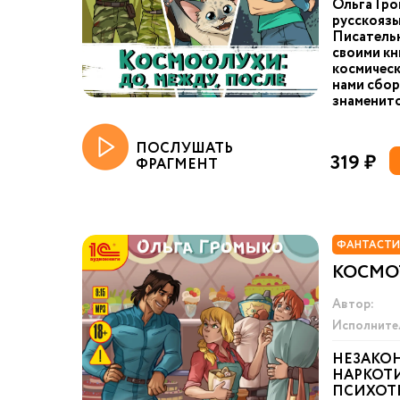
Ольга Гро
русскоязы
Писательн
своими кн
космическ
нами сбор
знаменито
ПОСЛУШАТЬ
319 ₽
ФРАГМЕНТ
ФАНТАСТИ
КОСМОТ
Автор:
Исполните
НЕЗАКО
НАРКОТИ
ПСИХОТ