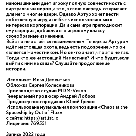
наномашинами даёт игроку полную совместимость с
виртуальным миром, а это, в свою очередь, открывает
для него многие двери. Однако Артур хочет вести
собственную игру, а не быть использованным в
интересах корпорации. Да и сама игра преподносит
ему сюрприз, добавляя его игровому классу
своеобразные изменения.
Всё это не остаётся незамеченным. Теперь за Артуром
идёт настоящая охота, ведь есть подозрение, что он
является Наместником. Но он-то знает, что это не так.
Тогда кто же настоящий Наместник? И что будет, если
выйти с ним на связь? Слушайте продолжение
истории.
Исполняет Илья Дементьев
Обложка Сергея Колесникова
Производство студии MDM-Vision
Генеральный продюсер Андрей Лобзов
Продюсер постпродакшн Юрий Греков
Использована музыкальная композиция «Chaos at the
Spaceship by Out of Flux»
с сайта: https://artlist.io
Лицензия: 769551
Запись 2022 года