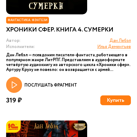
ФАНТАСТИКА. ФЭНТЕЗИ
ХРОНИКИ СФЕР. КНИГА 4. СУМЕРКИ
Автор:
Дан Лебэл
Исполнители:
Илья Дементьев
Дан Лебэл — псевдоним писателя-фантаста, работающего в
популярном жанре ЛитРПГ. Представляем в аудиоформате
четвёртую аудиокнигу из авторского цикла «Хроники сфер».
Артуру Крузу не повезло: он возвращается с армей...
ПОСЛУШАТЬ ФРАГМЕНТ
319 ₽
Купить