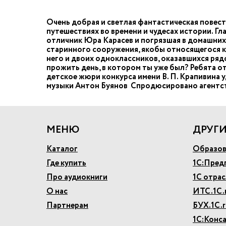
Очень добрая и светлая фантастическая повест
путешествиях во времени и чудесах истории. Г
отличник Юра Карасев и погрязшая в домашних 
старинного сооружения, якобы относящегося к 
него и двоих одноклассников, оказавшихся ряд
прожить день, в котором ты уже был? Ребята от
детское жюри конкурса имени В. П. Крапивина
музыки Антон Буянов Спродюсировано агентств
МЕНЮ
ДРУГИ
Каталог
Образов
Где купить
1С:Пред
Про аудиокниги
1С отра
О нас
ИТС.1С.
Партнерам
БУХ.1С.r
1С:Конс