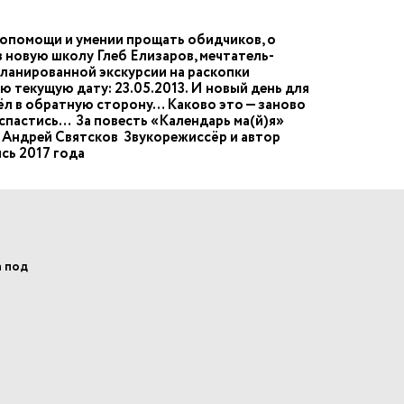
имопомощи и умении прощать обидчиков, о
в новую школу Глеб Елизаров, мечтатель-
планированной экскурсии на раскопки
ю текущую дату: 23.05.2013. И новый день для
шёл в обратную сторону… Каково это — заново
к спастись… За повесть «Календарь ма(й)я»
 Андрей Святсков Звукорежиссёр и автор
сь 2017 года
а под