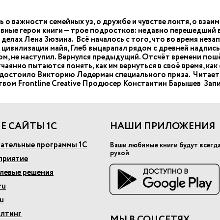
ь о важности семейных уз, о дружбе и чувстве локтя, о вза
лавные герои книги — трое подростков: недавно перешедший 
делах Лена Зюзина. Всё началось с того, что во время неза
цивилизации майя, Глеб выцарапал рядом с древней надпись
ом, не наступил. Вернулся предыдущий. Отсчёт времени по
чаянно пытаются понять, как им вернуться в своё время, ка
 удостоило Викторию Ледерман специального приза. Читает
ом Frontline Creative Продюсер Константин Барышев Запи
Е САЙТЫ 1С
НАШИ ПРИЛОЖЕНИЯ
ательные программы 1С
Ваши любимые книги будут всегд
рукой
приятие
слевые решения
ru
u
алтинг
МЫ В СОЦСЕТЯХ