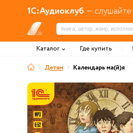
1С:Аудиоклуб
— слушайте 
Каталог
Где купить
Детям
Календарь ма(й)я