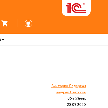
ам
Виктория Ледерман
Андрей Святсков
06ч. 53мин.
28.09.2020