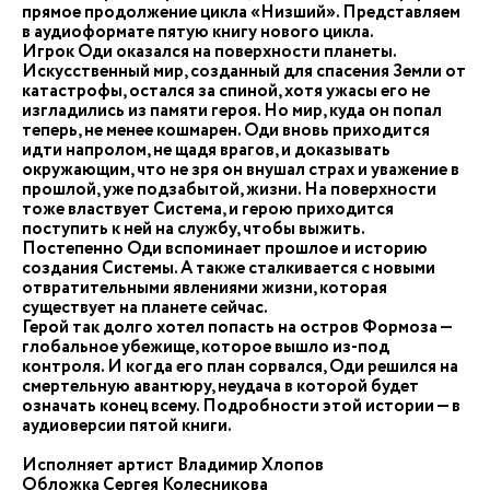
прямое продолжение цикла «Низший». Представляем
в аудиоформате пятую книгу нового цикла.
Игрок Оди оказался на поверхности планеты.
Искусственный мир, созданный для спасения Земли от
катастрофы, остался за спиной, хотя ужасы его не
изгладились из памяти героя. Но мир, куда он попал
теперь, не менее кошмарен. Оди вновь приходится
идти напролом, не щадя врагов, и доказывать
окружающим, что не зря он внушал страх и уважение в
прошлой, уже подзабытой, жизни. На поверхности
тоже властвует Система, и герою приходится
поступить к ней на службу, чтобы выжить.
Постепенно Оди вспоминает прошлое и историю
создания Системы. А также сталкивается с новыми
отвратительными явлениями жизни, которая
существует на планете сейчас.
Герой так долго хотел попасть на остров Формоза —
глобальное убежище, которое вышло из-под
контроля. И когда его план сорвался, Оди решился на
смертельную авантюру, неудача в которой будет
означать конец всему. Подробности этой истории — в
аудиоверсии пятой книги.
Исполняет артист Владимир Хлопов
Обложка Сергея Колесникова