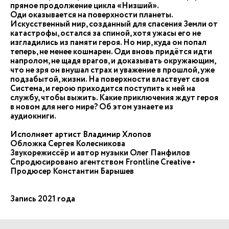
прямое продолжение цикла «Низший».
Оди оказывается на поверхности планеты.
Искусственный мир, созданный для спасения Земли от
катастрофы, остался за спиной, хотя ужасы его не
изгладились из памяти героя. Но мир, куда он попал
теперь, не менее кошмарен. Оди вновь придётся идти
напролом, не щадя врагов, и доказывать окружающим,
что не зря он внушал страх и уважение в прошлой, уже
подзабытой, жизни. На поверхности властвует своя
Система, и герою приходится поступить к ней на
службу, чтобы выжить. Какие приключения ждут героя
в новом для него мире? Об этом узнаете из
аудиокниги.
Исполняет артист Владимир Хлопов
Обложка Сергея Колесникова
Звукорежиссёр и автор музыки Олег Панфилов
Спродюсировано агентством Frontline Creative •
Продюсер Константин Барышев
Запись 2021 года