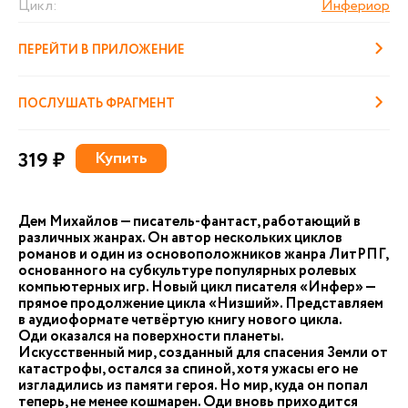
Цикл:
Инфериор
ПЕРЕЙТИ В ПРИЛОЖЕНИЕ
ПОСЛУШАТЬ ФРАГМЕНТ
319 ₽
Купить
Дем Михайлов — писатель-фантаст, работающий в
различных жанрах. Он автор нескольких циклов
романов и один из основоположников жанра ЛитРПГ,
основанного на субкультуре популярных ролевых
компьютерных игр. Новый цикл писателя «Инфер» —
прямое продолжение цикла «Низший». Представляем
в аудиоформате четвёртую книгу нового цикла.
Оди оказался на поверхности планеты.
Искусственный мир, созданный для спасения Земли от
катастрофы, остался за спиной, хотя ужасы его не
изгладились из памяти героя. Но мир, куда он попал
теперь, не менее кошмарен. Оди вновь приходится