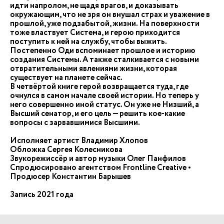
идти напролом, не щадя врагов, и доказывать
окружающим, что не зря он внушал страх и уважение в
прошлой, уже подзабытой, жизни. На поверхности
тоже властвует Система, и герою приходится
поступить к ней на службу, чтобы выжить.
Постепенно Оди вспоминает прошлое и историю
создания Системы. А также сталкивается с новыми
отвратительными явлениями жизни, которая
существует на планете сейчас.
В четвёртой книге герой возвращается туда, где
очнулся в самом начале своей истории. Но теперь у
него совершенно иной статус. Он уже не Низший, а
Высший сенатор, и его цель — решить кое-какие
вопросы с зарвавшимися Высшими.
Исполняет артист Владимир Хлопов
Обложка Сергея Колесникова
Звукорежиссёр и автор музыки Олег Панфилов
Спродюсировано агентством Frontline Creative •
Продюсер Константин Барышев
Запись 2021 года