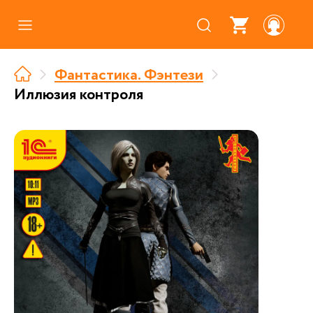
Каталог
Фантастика. Фэнтези
Где купить
Иллюзия контроля
Про аудиокниги
О нас
Партнерам