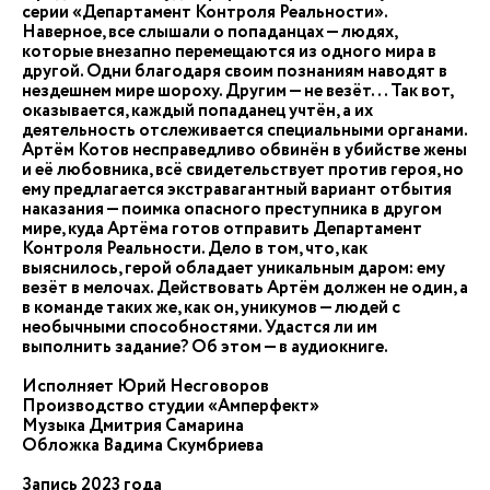
серии «Департамент Контроля Реальности».
Наверное, все слышали о попаданцах — людях,
которые внезапно перемещаются из одного мира в
другой. Одни благодаря своим познаниям наводят в
нездешнем мире шороху. Другим — не везёт... Так вот,
оказывается, каждый попаданец учтён, а их
деятельность отслеживается специальными органами.
Артём Котов несправедливо обвинён в убийстве жены
и её любовника, всё свидетельствует против героя, но
ему предлагается экстравагантный вариант отбытия
наказания — поимка опасного преступника в другом
мире, куда Артёма готов отправить Департамент
Контроля Реальности. Дело в том, что, как
выяснилось, герой обладает уникальным даром: ему
везёт в мелочах. Действовать Артём должен не один, а
в команде таких же, как он, уникумов — людей с
необычными способностями. Удастся ли им
выполнить задание? Об этом — в аудиокниге.
Исполняет Юрий Несговоров
Производство студии «Амперфект»
Музыка Дмитрия Самарина
Обложка Вадима Скумбриева
Запись 2023 года