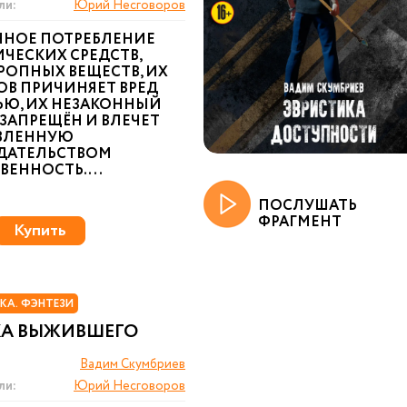
ли:
Юрий Несговоров
ННОЕ ПОТРЕБЛЕНИЕ
ЧЕСКИХ СРЕДСТВ,
РОПНЫХ ВЕЩЕСТВ, ИХ
ОВ ПРИЧИНЯЕТ ВРЕД
ЬЮ, ИХ НЕЗАКОННЫЙ
ЗАПРЕЩЁН И ВЛЕЧЕТ
ВЛЕННУЮ
ДАТЕЛЬСТВОМ
ЕННОСТЬ. ...
ПОСЛУШАТЬ
ФРАГМЕНТ
Купить
КА. ФЭНТЕЗИ
А ВЫЖИВШЕГО
Вадим Скумбриев
ли:
Юрий Несговоров