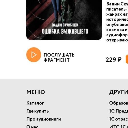
Вадим Ск
писатель-
жанрах на
историчес
опубликов
космоса и
аудиоформ
открывающ
ПОСЛУШАТЬ
229 ₽
ФРАГМЕНТ
МЕНЮ
ДРУГИ
Каталог
Образов
Где купить
1С:Пред
Про аудиокниги
1С отра
О нас
ИТС.1С.