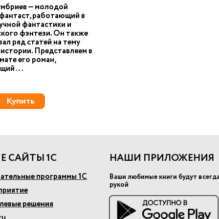
умбриев — молодой
фантаст, работающий в
учной фантастики и
кого фэнтези. Он также
ал ряд статей на тему
 истории. Представляем в
ате его роман,
ий ...
Купить
Е САЙТЫ 1С
НАШИ ПРИЛОЖЕНИЯ
ательные программы 1С
Ваши любимые книги будут всегд
рукой
приятие
слевые решения
ru