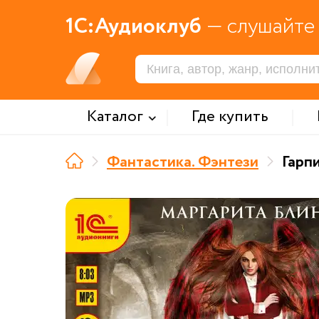
1С:Аудиоклуб
— слушайте 
Каталог
Где купить
Фантастика. Фэнтези
Гарп