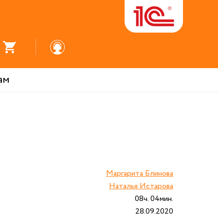
ам
И
Маргарита Блинова
Наталья Истарова
08ч. 04мин.
28.09.2020