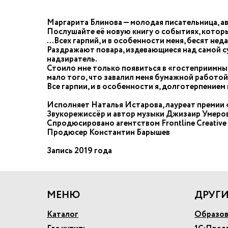
Маргарита Блинова — молодая писательница, а
Послушайте её новую книгу о событиях, которы
…Всех гарпий, и в особенности меня, бесят не
Раздражают повара, издевающиеся над самой су
надзиратель.
Стоило мне только появиться в «гостеприимных
мало того, что завалил меня бумажной работой
Все гарпии, и в особенности я, долготерпением
Исполняет Наталья Истарова, лауреат премии
Звукорежиссёр и автор музыки Джизаир Умеро
Спродюсировано агентством Frontline Creative
Продюсер Константин Барышев
Запись 2019 года
МЕНЮ
ДРУГИ
Каталог
Образов