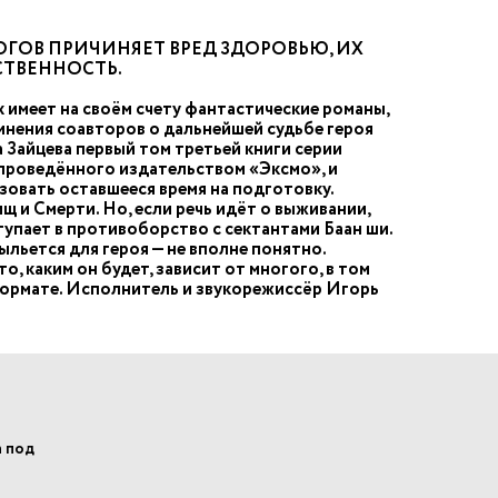
ГОВ ПРИЧИНЯЕТ ВРЕД ЗДОРОВЬЮ, ИХ
СТВЕННОСТЬ.
 имеет на своём счету фантастические романы,
 мнения соавторов о дальнейшей судьбе героя
 Зайцева первый том третьей книги серии
 проведённого издательством «Эксмо», и
ьзовать оставшееся время на подготовку.
щ и Смерти. Но, если речь идёт о выживании,
тупает в противоборство с сектантами Баан ши.
ыльется для героя — не вполне понятно.
, каким он будет, зависит от многого, в том
формате. Исполнитель и звукорежиссёр Игорь
а под