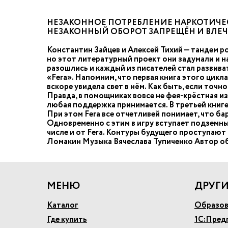
НЕЗАКОННОЕ ПОТРЕБЛЕНИЕ НАРКОТИЧЕС
НЕЗАКОННЫЙ ОБОРОТ ЗАПРЕЩЁН И ВЛЕ
Константин Зайцев и Алексей Тихий — тандем р
но этот литературный проект они задумали и н
разошлись и каждый из писателей стал развива
«Fera». Напомним, что первая книга этого цик
вскоре увидела свет в нём. Как быть, если точ
Правда, в помощниках вовсе не фея-крёстная из
любая поддержка принимается. В третьей книге 
При этом Fera все отчетливей понимает, что бар
Одновременно с этим в игру вступает подземный
числе и от Fera. Контуры будущего проступаю
Ломакин Музыка Вячеслава Тупиченко Автор об
МЕНЮ
ДРУГИ
Каталог
Образов
Где купить
1С:Пред