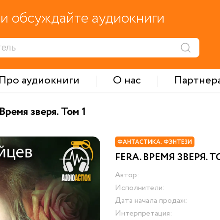
и обсуждайте аудиокниги
Про аудиокниги
О нас
Партнер
 Время зверя. Том 1
ФАНТАСТИКА. ФЭНТЕЗИ
FERA. ВРЕМЯ ЗВЕРЯ. Т
Автор:
Исполнители:
Дата начала продаж:
Интерпретация: