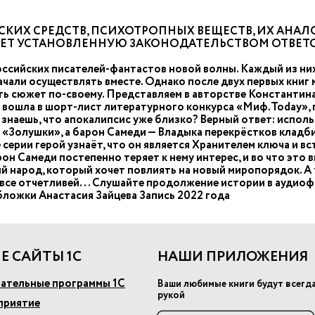
КИХ СРЕДСТВ, ПСИХОТРОПНЫХ ВЕЩЕСТВ, ИХ АНАЛО
ЧЕТ УСТАНОВЛЕННУЮ ЗАКОНОДАТЕЛЬСТВОМ ОТВЕТ
оссийских писателей-фантастов новой волны. Каждый из них
ачали осуществлять вместе. Однако после двух первых книг
ть сюжет по-своему. Представляем в авторстве Константина
ла вошла в шорт-лист литературного конкурса «Миф.Today»,
но знаешь, что апокалипсис уже близко? Верный ответ: испол
 «Золушки», а барон Самеди — Владыка перекрёстков кладби
серии герой узнаёт, что он является Хранителем ключа и вс
он Самеди постепенно теряет к нему интерес, и во что это в
 народ, который хочет повлиять на новый миропорядок. А то
т все отчетливей... Слушайте продолжение истории в аудио
ложки Анастасия Зайцева Запись 2022 года
Е САЙТЫ 1С
НАШИ ПРИЛОЖЕНИЯ
ательные программы 1С
Ваши любимые книги будут всегд
рукой
приятие