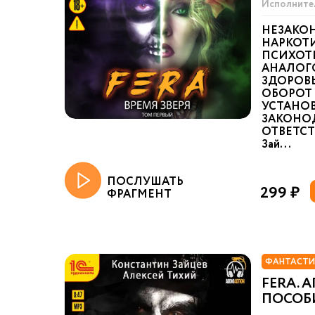
Исполните
НЕЗАКО
НАРКОТИ
ПСИХОТ
АНАЛОГ
ЗДОРОВ
ОБОРОТ 
УСТАНО
ЗАКОНО
ОТВЕТСТ
Зай...
ПОСЛУШАТЬ
299 ₽
ФРАГМЕНТ
ФАНТАСТИ
FERA. 
ПОСОБ