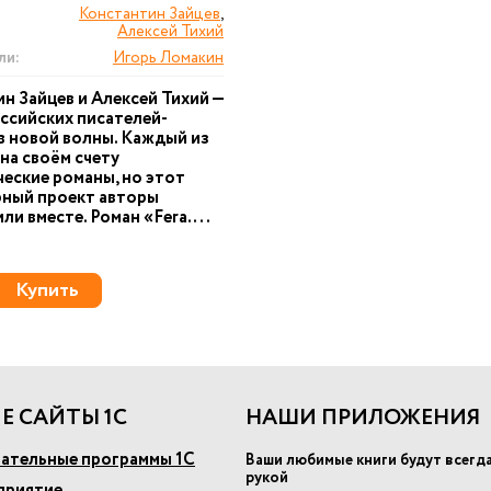
Константин Зайцев
,
Алексей Тихий
ли:
Игорь Ломакин
н Зайцев и Алексей Тихий —
ссийских писателей-
 новой волны. Каждый из
 на своём счету
еские романы, но этот
рный проект авторы
и вместе. Роман «Ferа. ...
Купить
Е САЙТЫ 1С
НАШИ ПРИЛОЖЕНИЯ
ательные программы 1С
Ваши любимые книги будут всегд
рукой
приятие