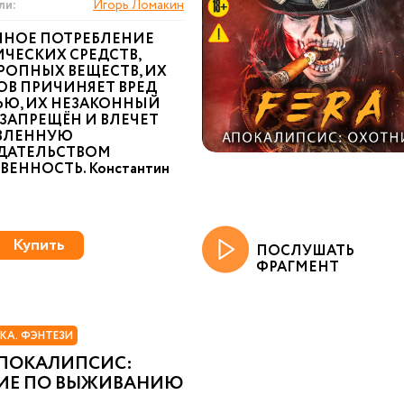
ли:
Игорь Ломакин
ННОЕ ПОТРЕБЛЕНИЕ
ЧЕСКИХ СРЕДСТВ,
РОПНЫХ ВЕЩЕСТВ, ИХ
ОВ ПРИЧИНЯЕТ ВРЕД
ЬЮ, ИХ НЕЗАКОННЫЙ
ЗАПРЕЩЁН И ВЛЕЧЕТ
ВЛЕННУЮ
ДАТЕЛЬСТВОМ
ВЕННОСТЬ. Константин
Купить
ПОСЛУШАТЬ
ФРАГМЕНТ
КА. ФЭНТЕЗИ
АПОКАЛИПСИС:
ИЕ ПО ВЫЖИВАНИЮ