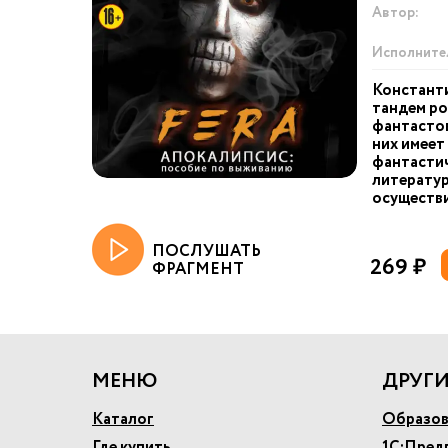
Автор:
Исполните
Константи
тандем ро
фантастов
них имеет
фантастич
литерату
осуществил
ПОСЛУШАТЬ
269 ₽
ФРАГМЕНТ
МЕНЮ
ДРУГИ
Каталог
Образов
Где купить
1С:Пред