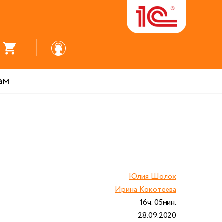
ам
Юлия Шолох
Ирина Кокотеева
16ч. 05мин.
28.09.2020