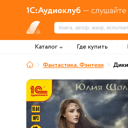
1С:Аудиоклуб
— слушайте 
Каталог
Где купить
Фантастика. Фэнтези
Дики