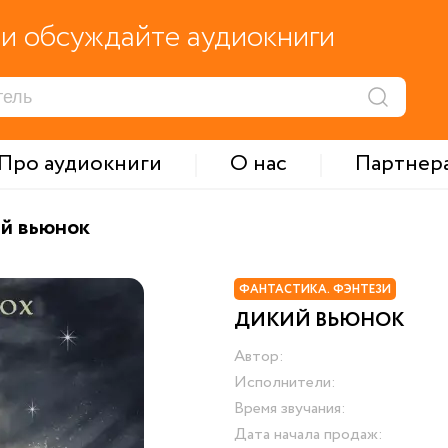
и обсуждайте аудиокниги
Про аудиокниги
О нас
Партнер
й вьюнок
ФАНТАСТИКА. ФЭНТЕЗИ
ДИКИЙ ВЬЮНОК
Автор:
Исполнители:
Время звучания:
Дата начала продаж: