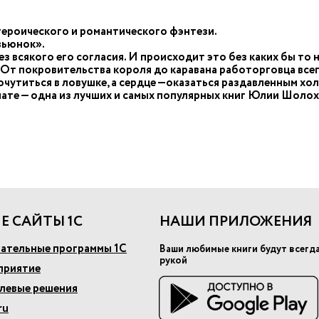
героического и романтического фэнтези.
вьюнок».
з всякого его согласия. И происходит это без каких бы то н
т покровительства короля до каравана работорговца всег
 очутиться в ловушке, а сердце —оказаться раздавленным х
ате — одна из лучших и самых популярных книг Юлии Шолох
Е САЙТЫ 1С
НАШИ ПРИЛОЖЕНИЯ
ательные программы 1С
Ваши любимые книги будут всегд
рукой
приятие
слевые решения
ru