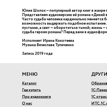
Юлия Шолох — популярный автор книг в жанре 
Представляем аудиоверсию её романа «Дикий 
Часто судьба человека кардинально меняется бе
возможность выдержать подобное испытание. О
пустыню, а свет — оборотиться тьмой; жизнь —
судьба героям романа? Перед вами в аудиоформ
Исполняет Ирина Кокотеева
Музыка Вячеслава Тупиченко
Запись 2019 года
МЕНЮ
ДРУГИ
Каталог
Образов
Где купить
1С:Пред
Про аудиокниги
1С отра
О нас
ИТС.1С.