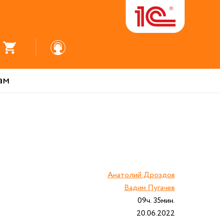
ам
Анатолий Дроздов
Вадим Пугачев
09ч. 35мин.
20.06.2022