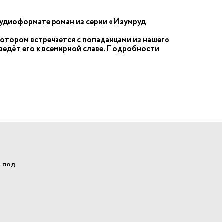
аудиоформате роман из серии «Изумруд
котором встречается с попаданцами из нашего
риведёт его к всемирной славе. Подробности
а под