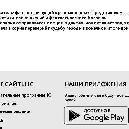
тель-фантаст, пишущий в разных жанрах. Представляем в 
истики, приключений и фантастического боевика.
перии отправляется с отцом в длительное путешествие, в 
треча в корне перевернёт судьбу героя и в конечном итоге п
Е САЙТЫ 1С
НАШИ ПРИЛОЖЕНИЯ
ательные программы 1С
Ваши любимые книги будут всегд
рукой
приятие
слевые решения
ru
u