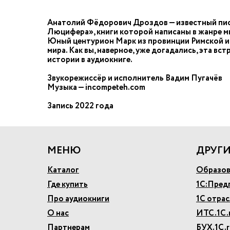
Анатолий Фёдорович Дроздов — известный писа
Люцифера», книги которой написаны в жанре м
Юный центурион Марк из провинции Римской им
мира. Как вы, наверное, уже догадались, эта вс
истории в аудиокниге.
Звукорежиссёр и исполнитель Вадим Пугачёв
Музыка — incompeteh.com
Запись 2022 года
МЕНЮ
ДРУГИ
Каталог
Образов
Где купить
1С:Пред
Про аудиокниги
1С отра
О нас
ИТС.1С.
Партнерам
БУХ.1С.r