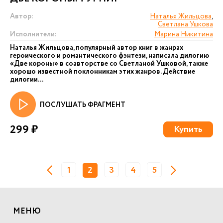
Автор:
Наталья Жильцова
,
Светлана Ушкова
Исполнители:
Марина Никитина
Наталья Жильцова, популярный автор книг в жанрах
героического и романтического фэнтези, написала дилогию
«Две короны» в соавторстве со Светланой Ушковой, также
хорошо известной поклонникам этих жанров. Действие
дилогии...
ПОСЛУШАТЬ ФРАГМЕНТ
299 ₽
Купить
1
2
3
4
5
МЕНЮ