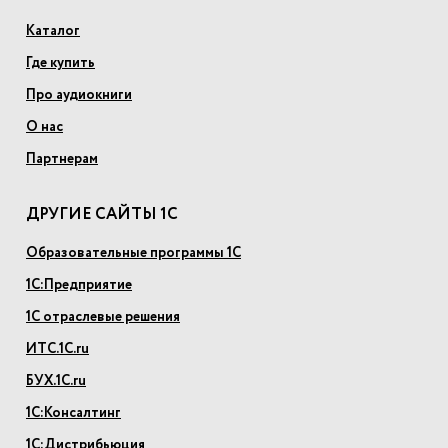
Каталог
Где купить
Про аудиокниги
О нас
Партнерам
ДРУГИЕ САЙТЫ 1С
Образовательные программы 1С
1С:Предприятие
1С отраслевые решения
ИТС.1С.ru
БУХ.1С.ru
1С:Консалтинг
1С:Дистрибьюция