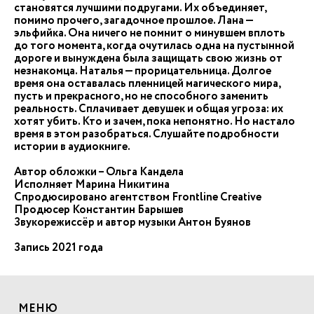
становятся лучшими подругами. Их объединяет,
помимо прочего, загадочное прошлое. Лана —
эльфийка. Она ничего не помнит о минувшем вплоть
до того момента, когда очутилась одна на пустынной
дороге и вынуждена была защищать свою жизнь от
незнакомца. Наталья — прорицательница. Долгое
время она оставалась пленницей магического мира,
пусть и прекрасного, но не способного заменить
реальность. Сплачивает девушек и общая угроза: их
хотят убить. Кто и зачем, пока непонятно. Но настало
время в этом разобраться. Слушайте подробности
истории в аудиокниге.
Автор обложки – Ольга Кандела
Исполняет Марина Никитина
Спродюсировано агентством Frontline Creative
Продюсер Константин Барышев
Звукорежиссёр и автор музыки Антон Буянов
Запись 2021 года
МЕНЮ