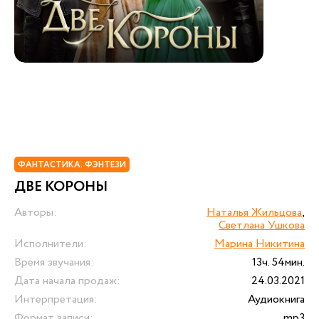
ФАНТАСТИКА. ФЭНТЕЗИ
ДВЕ КОРОНЫ
Авторы:
Наталья Жильцова
,
Светлана Ушкова
Исполнители:
Марина Никитина
Время звучания:
13ч. 54мин.
Дата начала продаж:
24.03.2021
Интерпретация:
Аудиокнига
Формат записи:
mp3