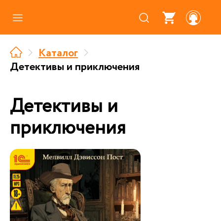
Каталог
Каталог
Где купить
Детективы и приключения
Про аудиокниги
Детективы и
О нас
приключения
Партнерам