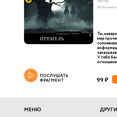
Автор:
Исполните
Ты, навер
мир проче
сомневае
информаци
заказывае
У тебя ба
отношения
ПОСЛУШАТЬ
99 ₽
ФРАГМЕНТ
МЕНЮ
ДРУГИ