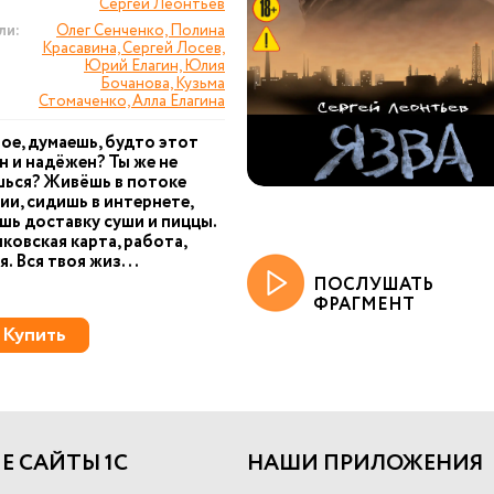
Сергей Леонтьев
ли:
Олег Сенченко, Полина
Красавина, Сергей Лосев,
Юрий Елагин, Юлия
Бочанова, Кузьма
Стомаченко, Алла Елагина
ное, думаешь, будто этот
н и надёжен? Ты же не
шься? Живёшь в потоке
и, сидишь в интернете,
шь доставку суши и пиццы.
нковская карта, работа,
. Вся твоя жиз...
ПОСЛУШАТЬ
ФРАГМЕНТ
Купить
Е САЙТЫ 1С
НАШИ ПРИЛОЖЕНИЯ