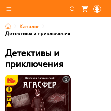
Каталог
Каталог
Где купить
Детективы и приключения
Про аудиокниги
Детективы и
О нас
приключения
Партнерам