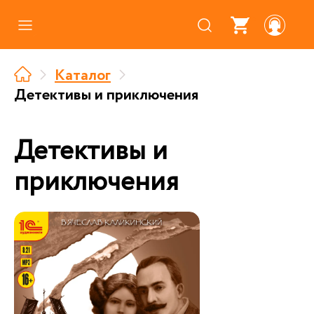
Каталог
Каталог
Где купить
Детективы и приключения
Про аудиокниги
Детективы и
О нас
приключения
Партнерам