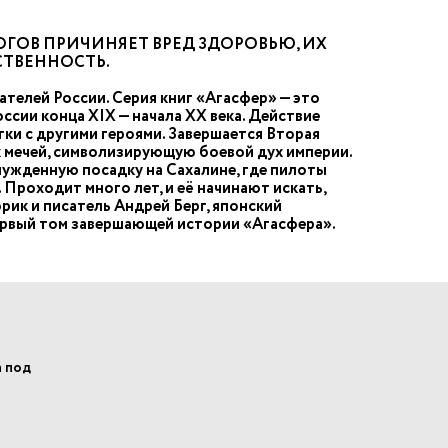
ГОВ ПРИЧИНЯЕТ ВРЕД ЗДОРОВЬЮ, ИХ
СТВЕННОСТЬ.
ателей России. Серия книг «Агасфер» — это
сии конца XIX — начала XX века. Действие
тки с другими героями. Завершается Вторая
х мечей, символизирующую боевой дух империи.
нужденную посадку на Сахалине, где пилоты
 Проходит много лет, и её начинают искать,
рик и писатель Андрей Берг, японский
первый том завершающей истории «Агасфера».
а под