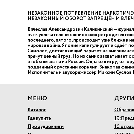
НЕЗАКОННОЕ ПОТРЕБЛЕНИЕ НАРКОТИЧЕС
НЕЗАКОННЫЙ ОБОРОТ ЗАПРЕЩЁН И ВЛЕ
Вячеслав Александрович Каликинский — журнали
пять увлекательных шпионских ретродетективов
последнего, пятого, происходит уже ближе к на
мировая война. Япония капитулирует и сдаёт 
Самолёт, доставляющий раритет на американск
прячут ценный груз. Но их самих захватывает о
чтобы вывезти из России. Однако в игру, кото
подданный с русскими корнями. Знакомая фамил
Исполнитель и звукорежиссёр Максим Суслов М
МЕНЮ
ДРУГИ
Каталог
Образов
Где купить
1С:Пред
Про аудиокниги
1С отра