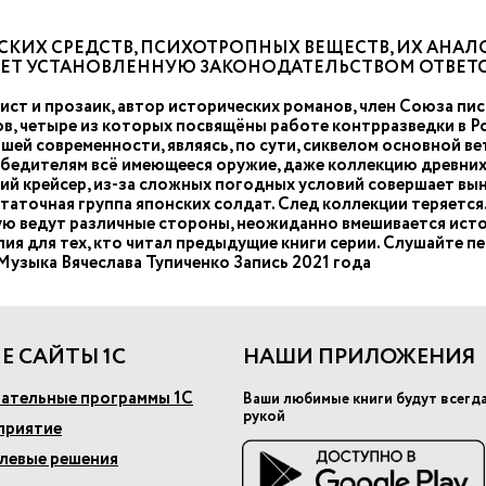
КИХ СРЕДСТВ, ПСИХОТРОПНЫХ ВЕЩЕСТВ, ИХ АНАЛО
ЧЕТ УСТАНОВЛЕННУЮ ЗАКОНОДАТЕЛЬСТВОМ ОТВЕТ
ст и прозаик, автор исторических романов, член Союза пис
, четыре из которых посвящёны работе контрразведки в Рос
шей современности, являясь, по сути, сиквелом основной ве
победителям всё имеющееся оружие, даже коллекцию древни
ий крейсер, из-за сложных погодных условий совершает вы
статочная группа японских солдат. След коллекции теряется.
рую ведут различные стороны, неожиданно вмешивается исто
ия для тех, кто читал предыдущие книги серии. Слушайте 
узыка Вячеслава Тупиченко Запись 2021 года
Е САЙТЫ 1С
НАШИ ПРИЛОЖЕНИЯ
ательные программы 1С
Ваши любимые книги будут всегд
рукой
приятие
слевые решения