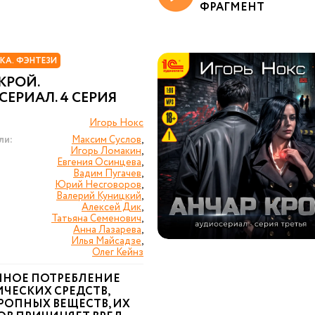
ФРАГМЕНТ
КА. ФЭНТЕЗИ
КРОЙ.
ЕРИАЛ. 4 СЕРИЯ
Игорь Нокс
ли:
Максим Суслов
,
Игорь Ломакин
,
Евгения Осинцева
,
Вадим Пугачев
,
Юрий Несговоров
,
Валерий Куницкий
,
Алексей Дик
,
Татьяна Семенович
,
Анна Лазарева
,
Илья Майсадзе
,
Олег Кейнз
ННОЕ ПОТРЕБЛЕНИЕ
ЧЕСКИХ СРЕДСТВ,
РОПНЫХ ВЕЩЕСТВ, ИХ