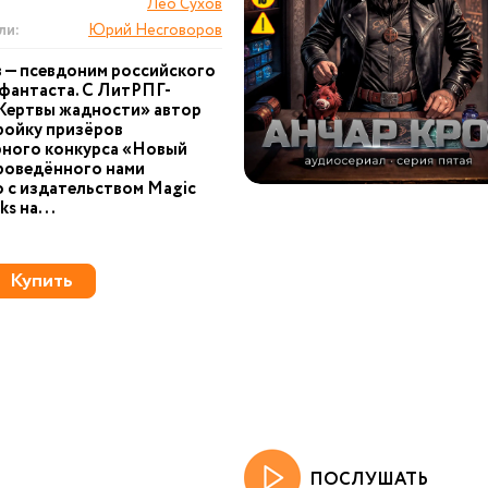
Лео Сухов
ли:
Юрий Несговоров
 — псевдоним российского
фантаста. С ЛитРПГ-
Жертвы жадности» автор
ройку призёров
рного конкурса «Новый
роведённого нами
 с издательством Magic
s на...
Купить
ПОСЛУШАТЬ