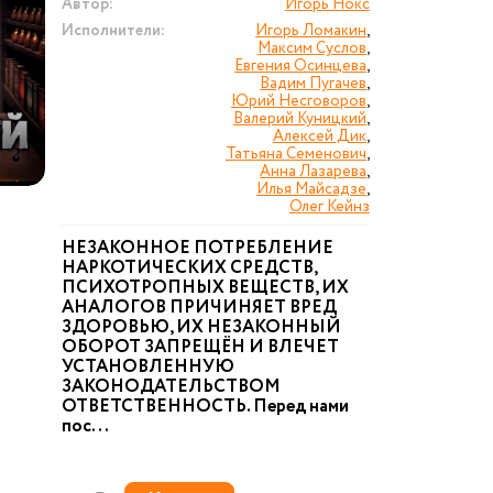
Автор:
Игорь Нокс
Исполнители:
Игорь Ломакин
,
Максим Суслов
,
Евгения Осинцева
,
Вадим Пугачев
,
Юрий Несговоров
,
Валерий Куницкий
,
Алексей Дик
,
Татьяна Семенович
,
Анна Лазарева
,
Илья Майсадзе
,
Олег Кейнз
НЕЗАКОННОЕ ПОТРЕБЛЕНИЕ
НАРКОТИЧЕСКИХ СРЕДСТВ,
ПСИХОТРОПНЫХ ВЕЩЕСТВ, ИХ
АНАЛОГОВ ПРИЧИНЯЕТ ВРЕД
ЗДОРОВЬЮ, ИХ НЕЗАКОННЫЙ
ОБОРОТ ЗАПРЕЩЁН И ВЛЕЧЕТ
УСТАНОВЛЕННУЮ
ЗАКОНОДАТЕЛЬСТВОМ
ОТВЕТСТВЕННОСТЬ. Перед нами
пос...