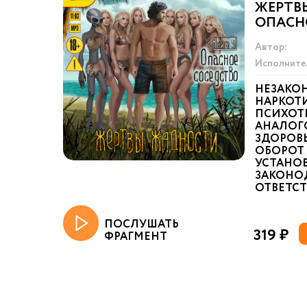
ЖЕРТВ
ОПАСН
Автор:
Исполните
НЕЗАКО
НАРКОТИ
ПСИХОТ
АНАЛОГ
ЗДОРОВ
ОБОРОТ 
УСТАНО
ЗАКОНО
ОТВЕТСТВ
ПОСЛУШАТЬ
319 ₽
ФРАГМЕНТ