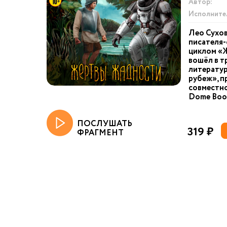
Автор:
Исполните
Лео Сухов
писателя-
циклом «
вошёл в т
литерату
рубеж», п
совместно
Dome Book
ПОСЛУШАТЬ
319 ₽
ФРАГМЕНТ