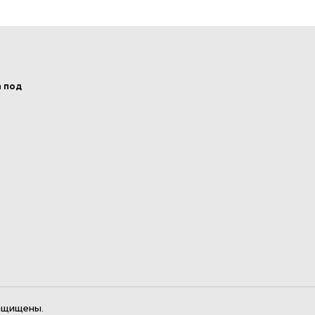
а под
ащищены.