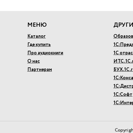
МЕНЮ
ДРУГИ
Каталог
Образов
Где купить
1С:Пред
Про аудиокниги
1С отра
О нас
ИТС.1С.
Партнерам
БУХ.1С.r
1С:Конс
1С:Дист
1С:Софт
1С:Инте
Copyrig