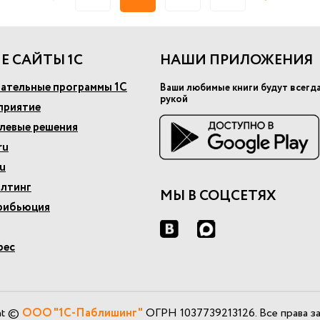
Е САЙТЫ 1С
НАШИ ПРИЛОЖЕНИЯ
ательные программы 1С
Ваши любимые книги будут всегд
рукой
приятие
слевые решения
ru
u
алтинг
МЫ В СОЦСЕТЯХ
рибьюция
рес
ht ©
ООО "1С-Паблишинг"
ОГРН 1037739213126. Все права з