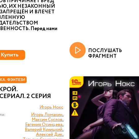
ОВ ПРИЧИНЯЕТ ВРЕД
ЬЮ, ИХ НЕЗАКОННЫЙ
ЗАПРЕЩЁН И ВЛЕЧЕТ
ВЛЕННУЮ
ДАТЕЛЬСТВОМ
ВЕННОСТЬ. Перед нами
ПОСЛУШАТЬ
Купить
ФРАГМЕНТ
КА. ФЭНТЕЗИ
КРОЙ.
ЕРИАЛ. 2 СЕРИЯ
Игорь Нокс
ли:
Игорь Ломакин
,
Максим Суслов
,
Евгения Осинцева
,
Валерий Куницкий
,
Алексей Дик
,