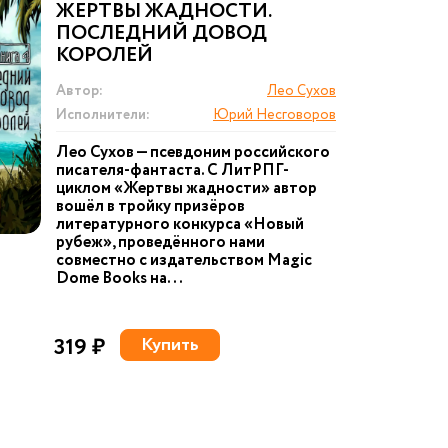
ЖЕРТВЫ ЖАДНОСТИ.
ПОСЛЕДНИЙ ДОВОД
КОРОЛЕЙ
Автор:
Лео Сухов
Исполнители:
Юрий Несговоров
Лео Сухов — псевдоним российского
писателя-фантаста. С ЛитРПГ-
циклом «Жертвы жадности» автор
вошёл в тройку призёров
литературного конкурса «Новый
рубеж», проведённого нами
совместно с издательством Magic
Dome Books на...
319 ₽
Купить