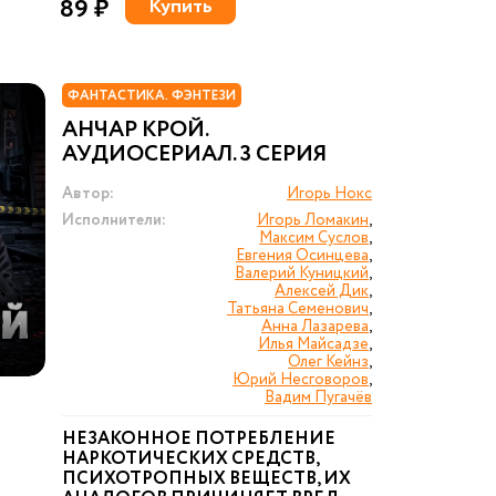
89 ₽
Купить
ФАНТАСТИКА. ФЭНТЕЗИ
АНЧАР КРОЙ.
АУДИОСЕРИАЛ. 3 СЕРИЯ
Автор:
Игорь Нокс
Исполнители:
Игорь Ломакин
,
Максим Суслов
,
Евгения Осинцева
,
Валерий Куницкий
,
Алексей Дик
,
Татьяна Семенович
,
Анна Лазарева
,
Илья Майсадзе
,
Олег Кейнз
,
Юрий Несговоров
,
Вадим Пугачёв
НЕЗАКОННОЕ ПОТРЕБЛЕНИЕ
НАРКОТИЧЕСКИХ СРЕДСТВ,
ПСИХОТРОПНЫХ ВЕЩЕСТВ, ИХ