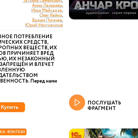
Татьяна Семенович
,
Анна Лазарева
,
Илья Майсадзе
,
Олег Кейнз
,
Вадим Пугачёв
,
Юрий Несговоров
ННОЕ ПОТРЕБЛЕНИЕ
ЧЕСКИХ СРЕДСТВ,
РОПНЫХ ВЕЩЕСТВ, ИХ
ОВ ПРИЧИНЯЕТ ВРЕД
ЬЮ, ИХ НЕЗАКОННЫЙ
ЗАПРЕЩЁН И ВЛЕЧЕТ
ВЛЕННУЮ
ДАТЕЛЬСТВОМ
ВЕННОСТЬ. Перед нами
ПОСЛУШАТЬ
Купить
ФРАГМЕНТ
КА. ФЭНТЕЗИ