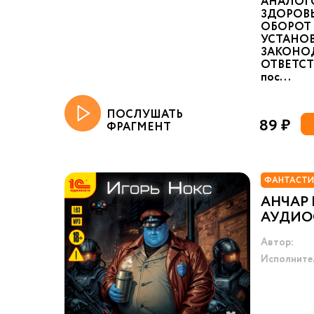
АНАЛОГ
ЗДОРОВ
ОБОРОТ 
УСТАНО
ЗАКОНО
ОТВЕТСТ
пос...
ПОСЛУШАТЬ
89 ₽
ФРАГМЕНТ
ФАНТАСТИ
АНЧАР 
АУДИОС
Автор:
Исполните