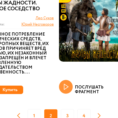
Ы ЖАДНОСТИ.
ОЕ СОСЕДСТВО
Лео Сухов
ли:
Юрий Несговоров
ННОЕ ПОТРЕБЛЕНИЕ
ЧЕСКИХ СРЕДСТВ,
РОПНЫХ ВЕЩЕСТВ, ИХ
ОВ ПРИЧИНЯЕТ ВРЕД
ЬЮ, ИХ НЕЗАКОННЫЙ
ЗАПРЕЩЁН И ВЛЕЧЕТ
ВЛЕННУЮ
ДАТЕЛЬСТВОМ
ЕННОСТЬ. ...
ПОСЛУШАТЬ
Купить
ФРАГМЕНТ
1
2
3
4