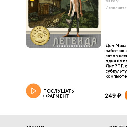
Автор:
Исполните
Дем Михай
работающи
автор нес
один из 
ЛитРПГ, 
субкульту
компьютер
ПОСЛУШАТЬ
249 ₽
ФРАГМЕНТ