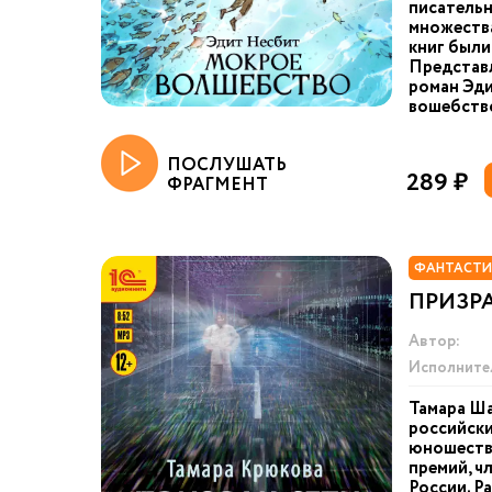
писательн
множества
книг были
Представ
роман Эд
вошебство
ПОСЛУШАТЬ
289 ₽
ФРАГМЕНТ
ФАНТАСТИ
ПРИЗРА
Автор:
Исполните
Тамара Ш
российски
юношеств
премий, ч
России. Р