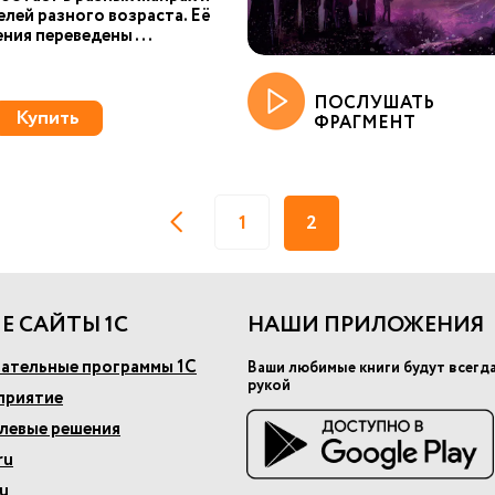
елей разного возраста. Её
ния переведены ...
ПОСЛУШАТЬ
Купить
ФРАГМЕНТ
1
2
Е САЙТЫ 1С
НАШИ ПРИЛОЖЕНИЯ
ательные программы 1С
Ваши любимые книги будут всегд
рукой
приятие
слевые решения
ru
u