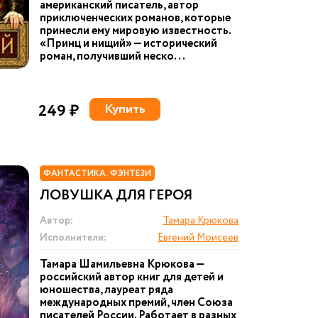
американский писатель, автор
приключенческих романов, которые
принесли ему мировую известность.
«Принц и нищий» — исторический
роман, получивший неско...
249 ₽
Купить
ФАНТАСТИКА. ФЭНТЕЗИ
ЛОВУШКА ДЛЯ ГЕРОЯ
Автор:
Тамара Крюкова
Исполнители:
Евгений Моисеев
Тамара Шамильевна Крюкова —
российский автор книг для детей и
юношества, лауреат ряда
международных премий, член Союза
писателей России. Работает в разных