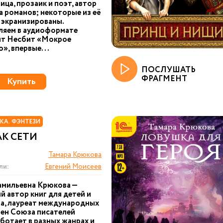
ица, прозаик и поэт, автор
 романов; некоторые из её
 экранизированы.
ляем в аудиоформате
ит Несбит «Мокрое
», впервые...
ПОСЛУШАТЬ
ФРАГМЕНТ
Купить
КА. ФЭНТЕЗИ
К СЕТИ
Тамара Крюкова
ли:
Евгений Моисеев
амильевна Крюкова —
й автор книг для детей и
а, лауреат международных
лен Союза писателей
аботает в разных жанрах и