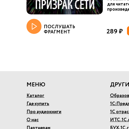
для читат
произведе
ПОСЛУШАТЬ
289 ₽
ФРАГМЕНТ
МЕНЮ
ДРУГИ
Каталог
Образов
Где купить
1С:Пред
Про аудиокниги
1С отра
О нас
ИТС.1С.
Партнерам
БУХ.1С.r