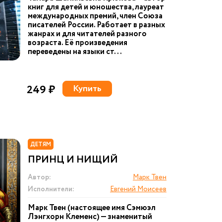
книг для детей и юношества, лауреат
международных премий, член Союза
писателей России. Работает в разных
жанрах и для читателей разного
возраста. Её произведения
переведены на языки ст...
249 ₽
Купить
ДЕТЯМ
ПРИНЦ И НИЩИЙ
Автор:
Марк Твен
Исполнители:
Евгений Моисеев
Марк Твен (настоящее имя Сэмюэл
Лэнгхорн Клеменс) — знаменитый