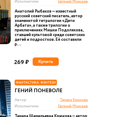
Исполнители:
Евгений Моисеев
Анатолий Рыбаков — известный
русский советский писатель, автор
знаменитой тетралогии «Дети
Арбата», а также трилогии о
приключениях Мишки Подолякова,
ставшей культовой среди советских
детей и подростков. Её составили
р...
269 ₽
Купить
ФАНТАСТИКА. ФЭНТЕЗИ
ГЕНИЙ ПОНЕВОЛЕ
Автор:
Тамара Крюкова
Исполнители:
Евгений Моисеев
Тамара Шамильевна Крюкова — автор