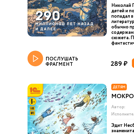
Николай 
детей и п
попадал в
литератур
обычно пр
содержани
сюжета. П
фантастич
ПОСЛУШАТЬ
289 ₽
ФРАГМЕНТ
ДЕТЯМ
МОКРО
Автор:
Исполните
Эдит Несб
знаменита