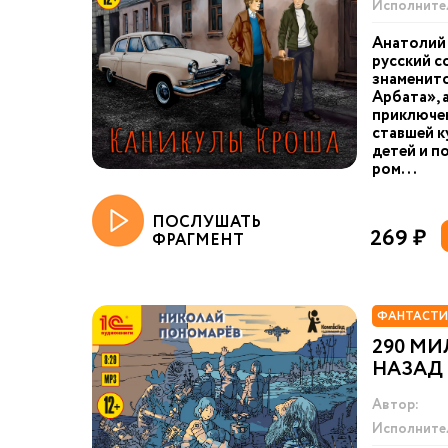
Исполните
Анатолий 
русский с
знаменит
Арбата», 
приключе
ставшей к
детей и п
ром...
ПОСЛУШАТЬ
269 ₽
ФРАГМЕНТ
ФАНТАСТИ
290 М
НАЗАД 
Автор:
Исполните