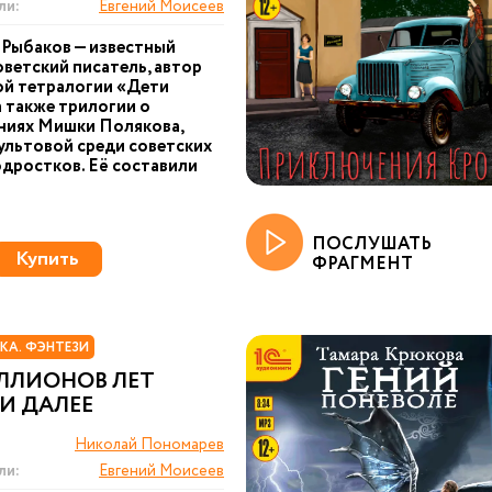
ли:
Евгений Моисеев
Рыбаков — известный
оветский писатель, автор
ой тетралогии «Дети
а также трилогии о
ниях Мишки Полякова,
ультовой среди советских
одростков. Её составили
ПОСЛУШАТЬ
Купить
ФРАГМЕНТ
КА. ФЭНТЕЗИ
ИЛЛИОНОВ ЛЕТ
И ДАЛЕЕ
Николай Пономарев
ли:
Евгений Моисеев