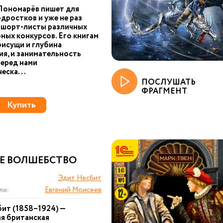
Пономарёв пишет для
одростков и уже не раз
 шорт-листы различных
ных конкурсов. Его книгам
исущи и глубина
я, и занимательность
еред нами
еска...
ПОСЛУШАТЬ
ФРАГМЕНТ
Купить
Е ВОЛШЕБСТВО
Эдит Несбит
ли:
Евгений Моисеев
ит (1858–1924) —
я британская