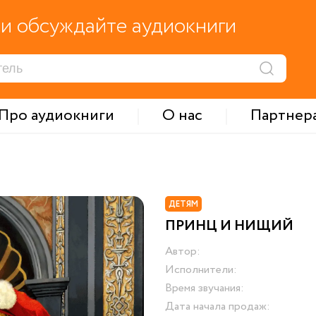
и обсуждайте аудиокниги
Про аудиокниги
О нас
Партнер
ДЕТЯМ
ПРИНЦ И НИЩИЙ
Автор:
Исполнители:
Время звучания:
Дата начала продаж: