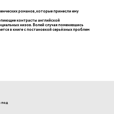
ченческих романов, которые принесли ему
вопиющие контрасты английской
социальных низов. Волей случая поменявшись
ается в книге с постановкой серьёзных проблем
а под