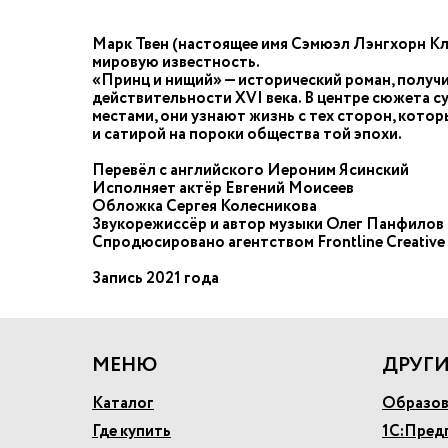
Марк Твен (настоящее имя Сэмюэл Лэнгхорн Кл
мировую известность.
«Принц и нищий» — исторический роман, получ
действительности XVI века. В центре сюжета с
местами, они узнают жизнь с тех сторон, кото
и сатирой на пороки общества той эпохи.
Перевёл с английского Иероним Ясинский
Исполняет актёр Евгений Моисеев
Обложка Сергея Колесникова
Звукорежиссёр и автор музыки Олег Панфилов
Спродюсировано агентством Frontline Creativ
Запись 2021 года
МЕНЮ
ДРУГИ
Каталог
Образов
Где купить
1С:Пред