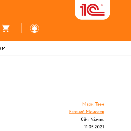
ам
Марк Твен
Евгений Моисеев
08ч. 42мин.
11.05.2021