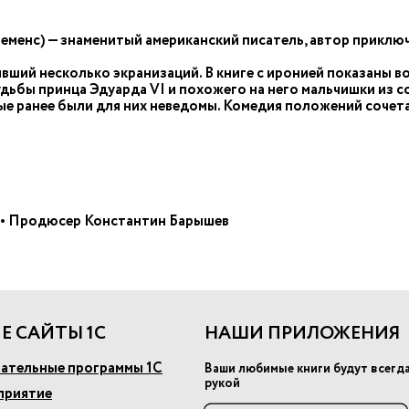
еменс) — знаменитый американский писатель, автор приклю
ивший несколько экранизаций. В книге с иронией показаны 
удьбы принца Эдуарда VI и похожего на него мальчишки из 
рые ранее были для них неведомы. Комедия положений сочет
e • Продюсер Константин Барышев
Е САЙТЫ 1С
НАШИ ПРИЛОЖЕНИЯ
ательные программы 1С
Ваши любимые книги будут всегд
рукой
приятие