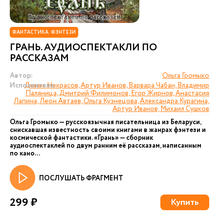
ФАНТАСТИКА. ФЭНТЕЗИ
ГРАНЬ. АУДИОСПЕКТАКЛИ ПО
РАССКАЗАМ
Автор:
Ольга Громыко
Исполнители:
Денис Некрасов, Артур Иванов, Варвара Чабан, Владимир
Паляница, Дмитрий Филимонов, Егор Жирнов, Анастасия
Лапина, Леон Автаев, Ольга Кузнецова, Александра Курагина,
Артур Иванов, Михаил Сушков
Ольга Громыко — русскоязычная писательница из Беларуси,
снискавшая известность своими книгами в жанрах фэнтези и
космической фантастики. «Грань» — сборник
аудиоспектаклей по двум ранним её рассказам, написанным
по кано...
ПОСЛУШАТЬ ФРАГМЕНТ
299 ₽
Купить