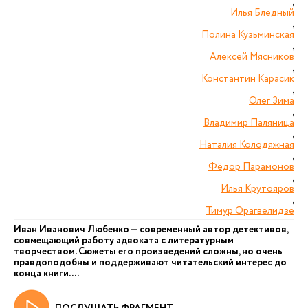
,
Илья Бледный
,
Полина Кузьминская
,
Алексей Мясников
,
Константин Карасик
,
Олег Зима
,
Владимир Паляница
,
Наталия Колодяжная
,
Фёдор Парамонов
,
Илья Крутояров
,
Тимур Орагвелидзе
Иван Иванович Любенко — современный автор детективов,
совмещающий работу адвоката с литературным
творчеством. Сюжеты его произведений сложны, но очень
правдоподобны и поддерживают читательский интерес до
конца книги. ...