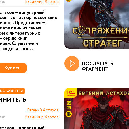
ли:
Владимир Хлопов
стахов — популярный
фантаст, автор нескольких
манов. Представляем в
ате один из самых
 его литературных
— серию книг
ние». Слушателям
ся десятая к...
ПОСЛУШАТЬ
Купить
ФРАГМЕНТ
КА. ФЭНТЕЗИ
ИНИТЕЛЬ
Евгений Астахов
ли:
Владимир Хлопов
стахов — популярный