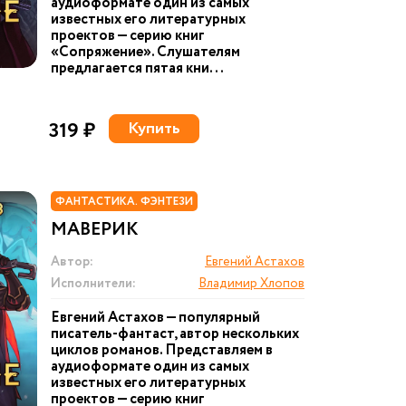
аудиоформате один из самых
известных его литературных
проектов — серию книг
«Сопряжение». Слушателям
предлагается пятая кни...
319 ₽
Купить
ФАНТАСТИКА. ФЭНТЕЗИ
МАВЕРИК
Автор:
Евгений Астахов
Исполнители:
Владимир Хлопов
Евгений Астахов — популярный
писатель-фантаст, автор нескольких
циклов романов. Представляем в
аудиоформате один из самых
известных его литературных
проектов — серию книг