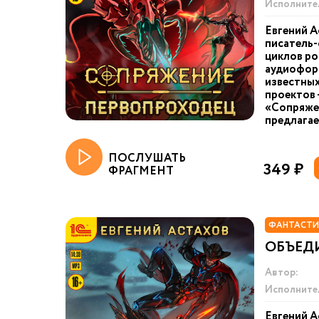
Исполните
Евгений А
писатель-
циклов ро
аудиоформ
известных
проектов 
«Сопряже
предлагает
ПОСЛУШАТЬ
349 ₽
ФРАГМЕНТ
ФАНТАСТИ
ОБЪЕД
Автор:
Исполните
Евгений А