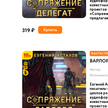
аудиоформ
известных
проектов 
«Сопряже
предлагае
319 ₽
Купить
ФАНТАСТИ
ВАРЛО
Автор:
Исполните
Евгений А
писатель-
циклов ро
аудиоформ
известных
проектов 