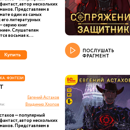
фантаст, автор нескольких
манов. Представляем в
ате один из самых
 его литературных
— серию книг
ние». Слушателям
тся восьмая к...
ПОСЛУШАТЬ
Купить
ФРАГМЕНТ
КА. ФЭНТЕЗИ
Т
Евгений Астахов
ли:
Владимир Хлопов
стахов — популярный
фантаст, автор нескольких
манов. Представляем в