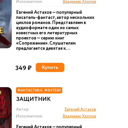
Исполнители:
Владимир Хлопов
Евгений Астахов — популярный
писатель-фантаст, автор нескольких
циклов романов. Представляем в
аудиоформате один из самых
известных его литературных
проектов — серию книг
«Сопряжение». Слушателям
предлагается девятая к...
349 ₽
Купить
ФАНТАСТИКА. ФЭНТЕЗИ
ЗАЩИТНИК
Автор:
Евгений Астахов
Исполнители:
Владимир Хлопов
Евгений Астахов — популярный