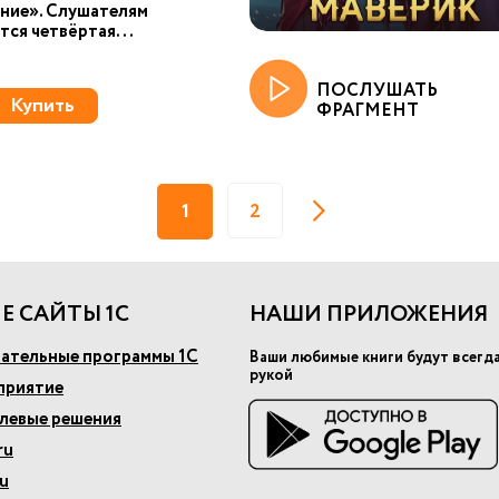
ние». Слушателям
тся четвёртая...
ПОСЛУШАТЬ
Купить
ФРАГМЕНТ
1
2
Е САЙТЫ 1С
НАШИ ПРИЛОЖЕНИЯ
ательные программы 1С
Ваши любимые книги будут всегд
рукой
приятие
слевые решения
ru
u