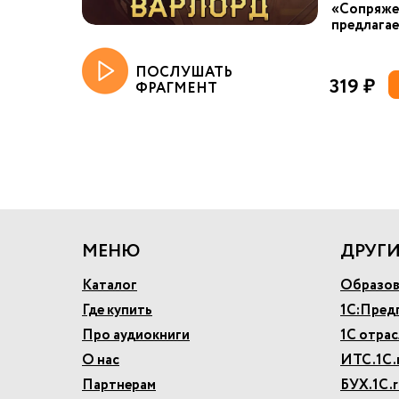
«Сопряже
предлагае
ПОСЛУШАТЬ
319 ₽
ФРАГМЕНТ
МЕНЮ
ДРУГИ
Каталог
Образов
Где купить
1С:Пред
Про аудиокниги
1С отра
О нас
ИТС.1С.
Партнерам
БУХ.1С.r