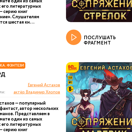
ате один из самых
 его литературных
— серию книг
ние». Слушателям
тся шестая кн...
ПОСЛУШАТЬ
ФРАГМЕНТ
КА. ФЭНТЕЗИ
РД
Евгений Астахов
ли:
актёр Владимир Хлопов
стахов — популярный
фантаст, автор нескольких
манов. Представляем в
ате один из самых
 его литературных
— серию книг