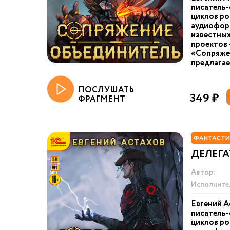
писатель-
циклов ро
аудиоформ
известных
проектов 
«Сопряже
предлагае
ПОСЛУШАТЬ
349 ₽
ФРАГМЕНТ
ФАНТАСТИ
ДЕЛЕГА
Автор:
Исполните
Евгений А
писатель-
циклов ро