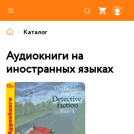
Каталог
Каталог
Где купить
Про аудиокниги
Аудиокниги на
О нас
иностранных языках
Партнерам