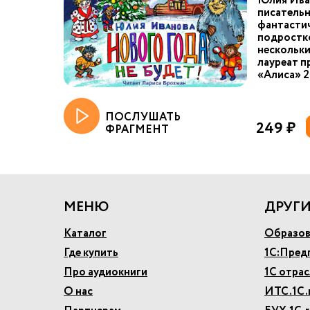
Юлия Иван
писательн
фантастич
подростк
нескольки
лауреат п
«Алиса» 20
ПОСЛУШАТЬ
249 ₽
ФРАГМЕНТ
МЕНЮ
ДРУГИ
Каталог
Образов
Где купить
1С:Пред
Про аудиокниги
1С отра
О нас
ИТС.1С.