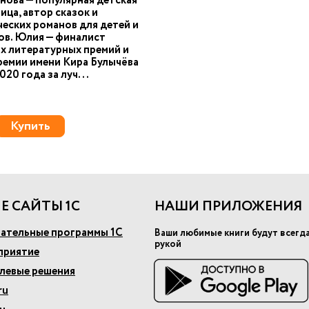
ова — популярная детская
ица, автор сказок и
еских романов для детей и
ов. Юлия — финалист
х литературных премий и
ремии имени Кира Булычёва
20 года за луч...
Купить
Е САЙТЫ 1С
НАШИ ПРИЛОЖЕНИЯ
ательные программы 1С
Ваши любимые книги будут всегд
рукой
приятие
слевые решения
ru