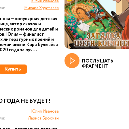
Юлия Иванова
ли:
Михаил Хрусталёв
ова — популярная детская
ица, автор сказок и
еских романов для детей и
ов. Юлия — финалист
х литературных премий и
ремии имени Кира Булычёва
20 года за луч...
ПОСЛУШАТЬ
ФРАГМЕНТ
Купить
 ГОДА НЕ БУДЕТ!
Юлия Иванова
ли:
Лариса Брохман