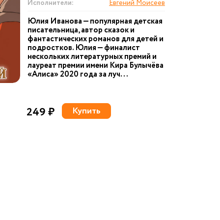
Исполнители:
Евгений Моисеев
Юлия Иванова — популярная детская
писательница, автор сказок и
фантастических романов для детей и
подростков. Юлия — финалист
нескольких литературных премий и
лауреат премии имени Кира Булычёва
«Алиса» 2020 года за луч...
249 ₽
Купить