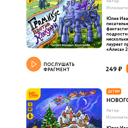
Автор:
Исполните
Юлия Иван
писательн
фантастич
подростк
нескольки
лауреат п
«Алиса» 20
ПОСЛУШАТЬ
249 ₽
ФРАГМЕНТ
ДЕТЯМ
НОВОГО
Автор:
Исполните