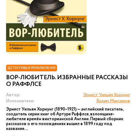
ДЕТЕКТИВЫ И ПРИКЛЮЧЕНИЯ
ВОР-ЛЮБИТЕЛЬ. ИЗБРАННЫЕ РАССКАЗЫ
О РАФФЛСЕ
Автор:
Эрнест Уильям Хорнунг
Исполнители:
Вадим Максимов
Эрнест Уильям Хорнунг (1890–1921) — английский писатель,
создатель серии книг об Артуре Раффлсе, взломщике-
любителе времён викторианской Англии. Первый сборник
рассказов о его похождениях вышел в 1899 году под
название...