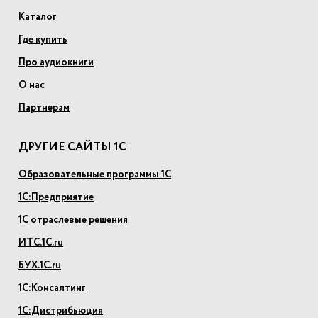
Каталог
Где купить
Про аудиокниги
О нас
Партнерам
ДРУГИЕ САЙТЫ 1С
Образовательные программы 1С
1С:Предприятие
1С отраслевые решения
ИТС.1С.ru
БУХ.1С.ru
1С:Консалтинг
1С:Дистрибьюция