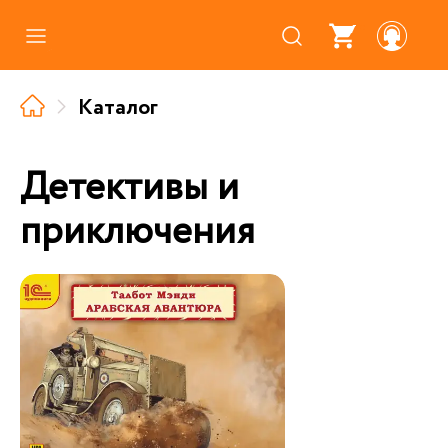
Каталог
Каталог
Где купить
Про аудиокниги
Детективы и
О нас
приключения
Партнерам