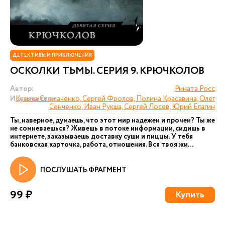
ДЕТЕКТИВЫ И ПРИКЛЮЧЕНИЯ
ОСКОЛКИ ТЬМЫ. СЕРИЯ 9. КРЮЧКОЛОВ
Автор:
Рината Росс
Исполнители:
Кузьма Стомаченко, Сергей Фролов, Полина Красавина, Олег
Сенченко, Иван Рукша, Сергей Лосев, Юрий Елагин
Ты, наверное, думаешь, что этот мир надежен и прочен? Ты же
не сомневаешься? Живешь в потоке информации, сидишь в
интернете, заказываешь доставку суши и пиццы. У тебя
банковская карточка, работа, отношения. Вся твоя жи...
ПОСЛУШАТЬ ФРАГМЕНТ
99 ₽
Купить