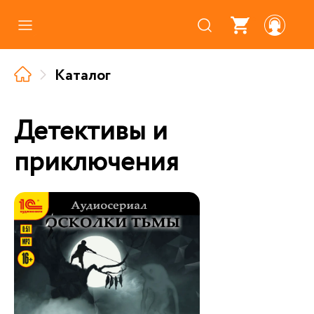
Каталог
Каталог
Где купить
Про аудиокниги
Детективы и
О нас
приключения
Партнерам