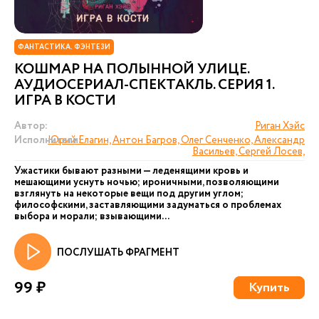
ФАНТАСТИКА. ФЭНТЕЗИ
КОШМАР НА ПОЛЫННОЙ УЛИЦЕ.
АУДИОСЕРИАЛ-СПЕКТАКЛЬ. СЕРИЯ 1.
ИГРА В КОСТИ
Автор:
Риган Хэйс
Исполнители:
Юрий Елагин, Антон Багров, Олег Сенченко, Александр
Васильев, Сергей Лосев,
Ужастики бывают разными — леденящими кровь и
мешающими уснуть ночью; ироничными, позволяющими
взглянуть на некоторые вещи под другим углом;
философскими, заставляющими задуматься о проблемах
выбора и морали; взывающими...
ПОСЛУШАТЬ ФРАГМЕНТ
99 ₽
Купить