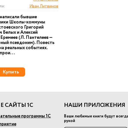
ли:
Иван Литвинов
 написали бывшие
ники Школы-коммуны
стоевского Григорий
ч Белых и Алексей
Еремеев (Л. Пантелеев —
ный псевдоним). Повесть
на реальных событиях.
прои...
Купить
Е САЙТЫ 1С
НАШИ ПРИЛОЖЕНИЯ
ательные программы 1С
Ваши любимые книги будут всегд
рукой
приятие