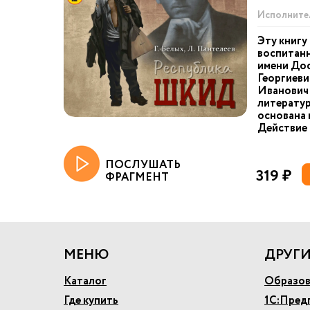
Исполните
Эту книгу
воспитан
имени До
Георгиеви
Иванович 
литератур
основана 
Действие 
ПОСЛУШАТЬ
319 ₽
ФРАГМЕНТ
МЕНЮ
ДРУГИ
Каталог
Образов
Где купить
1С:Пред