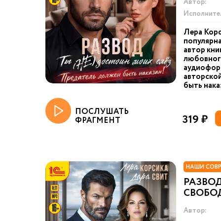
Автор:
Исполните
Лера Корс
популярна
автор кни
любовного
аудиофор
авторско
быть наказ
ПОСЛУШАТЬ
319 ₽
ФРАГМЕНТ
НАШИ СОВ
РАЗВОД
СВОБО
Автор: