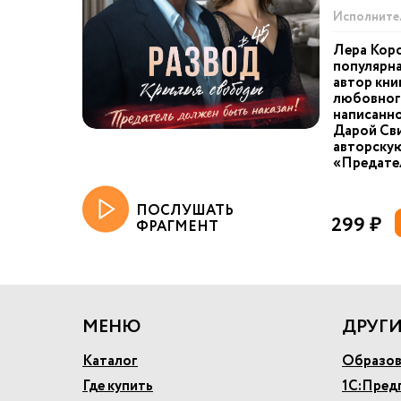
Исполните
Лера Корс
популярна
автор кни
любовного
написанно
Дарой Сви
авторску
«Предател
ПОСЛУШАТЬ
299 ₽
ФРАГМЕНТ
МЕНЮ
ДРУГИ
Каталог
Образов
Где купить
1С:Пред