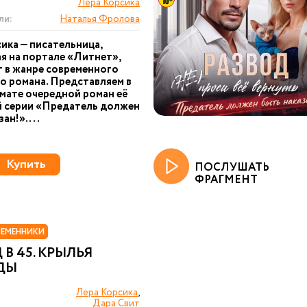
Лера Корсика
ли:
Наталья Фролова
ика — писательница,
я на портале «Литнет»,
г в жанре современного
 романа. Представляем в
мате очередной роман её
й серии «Предатель должен
ан!». ...
Купить
ПОСЛУШАТЬ
ФРАГМЕНТ
РЕМЕННИКИ
 В 45. КРЫЛЬЯ
ДЫ
Лера Корсика
,
Дара Свит