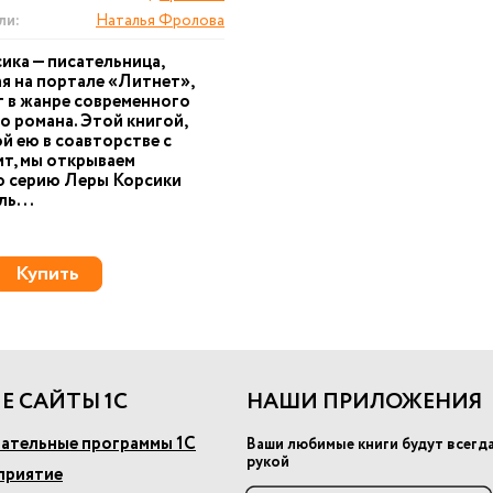
ли:
Наталья Фролова
ика — писательница,
я на портале «Литнет»,
г в жанре современного
 романа. Этой книгой,
й ею в соавторстве с
т, мы открываем
ю серию Леры Корсики
ь...
Купить
Е САЙТЫ 1С
НАШИ ПРИЛОЖЕНИЯ
ательные программы 1С
Ваши любимые книги будут всегд
рукой
приятие