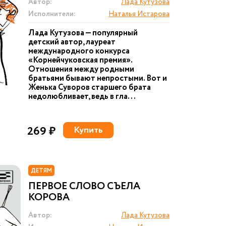
Автор:
Лада Кутузова
Исполнители:
Наталья Истарова
Лада Кутузова — популярный
детский автор, лауреат
международного конкурса
«Корнейчуковская премия».
Отношения между родными
братьями бывают непростыми. Вот и
Женька Суворов старшего брата
недолюбливает, ведь в гла...
269 ₽
Купить
ДЕТЯМ
ПЕРВОЕ СЛОВО СЪЕЛА
КОРОВА
Автор:
Лада Кутузова