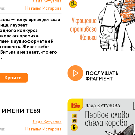
Лада Кутузова
ли:
Наталья Истарова
зова — популярная детская
ица, лауреат
одного конкурса
ковская премия».
яем в аудиоформате её
 повесть. Живёт себе
итька и не знает, что его
..
ПОСЛУШАТЬ
Купить
ФРАГМЕНТ
 ИМЕНИ ТЕБЯ
Лада Кутузова
ли:
Наталья Истарова