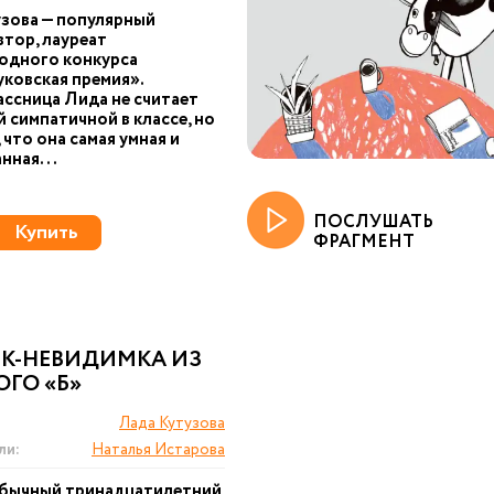
зова — популярный
втор, лауреат
одного конкурса
ковская премия».
ссница Лида не считает
й симпатичной в классе, но
 что она самая умная и
нная...
ПОСЛУШАТЬ
Купить
ФРАГМЕНТ
ЕК-НЕВИДИМКА ИЗ
ГО «Б»
Лада Кутузова
ли:
Наталья Истарова
обычный тринадцатилетний