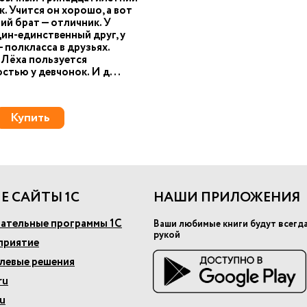
. Учится он хорошо, а вот
ий брат — отличник. У
ин-единственный друг, у
— полкласса в друзьях.
 Лёха пользуется
стью у девчонок. И д...
Купить
Е САЙТЫ 1С
НАШИ ПРИЛОЖЕНИЯ
ательные программы 1С
Ваши любимые книги будут всегд
рукой
приятие
слевые решения
ru
u