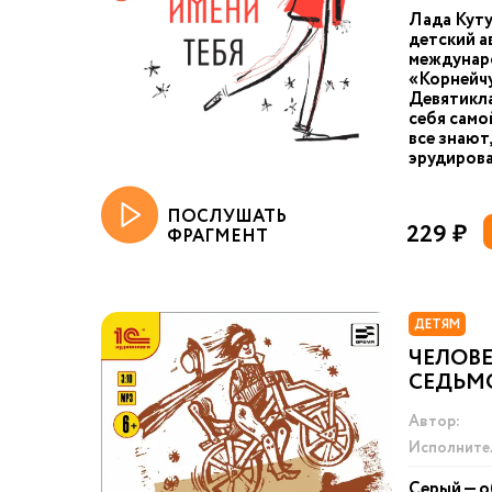
Лада Куту
детский а
междунар
«Корнейчу
Девятикла
себя само
все знают,
эрудирова
ПОСЛУШАТЬ
229 ₽
ФРАГМЕНТ
ДЕТЯМ
ЧЕЛОВ
СЕДЬМО
Автор:
Исполните
Серый — 