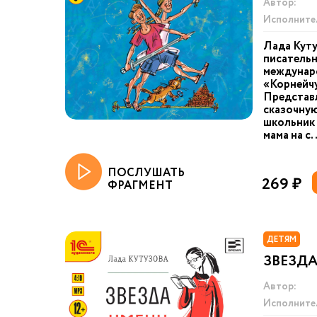
Автор:
Исполните
Лада Куту
писательн
междунар
«Корнейчу
Представл
сказочную
школьник В
мама на с.
ПОСЛУШАТЬ
269 ₽
ФРАГМЕНТ
ДЕТЯМ
ЗВЕЗДА
Автор:
Исполните