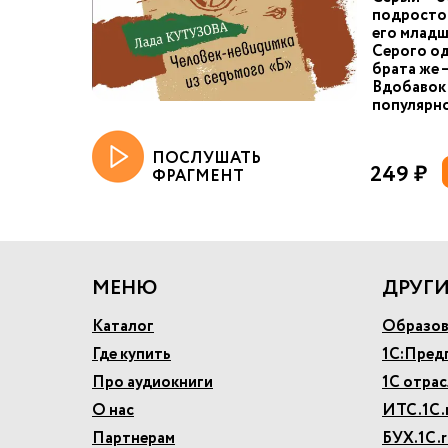
подросток
его младш
Серого од
брата же 
Вдобавок
популярно
ПОСЛУШАТЬ
249 ₽
ФРАГМЕНТ
МЕНЮ
ДРУГИ
Каталог
Образов
Где купить
1С:Пред
Про аудиокниги
1С отра
О нас
ИТС.1С.
Партнерам
БУХ.1С.r