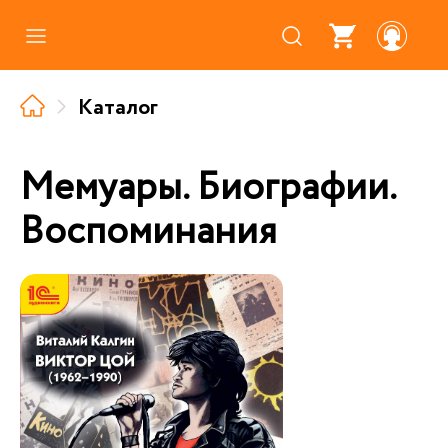
Каталог
Каталог
Где купить
Про аудиокниги
Мемуары. Биографии.
О нас
Воспоминания
Партнерам